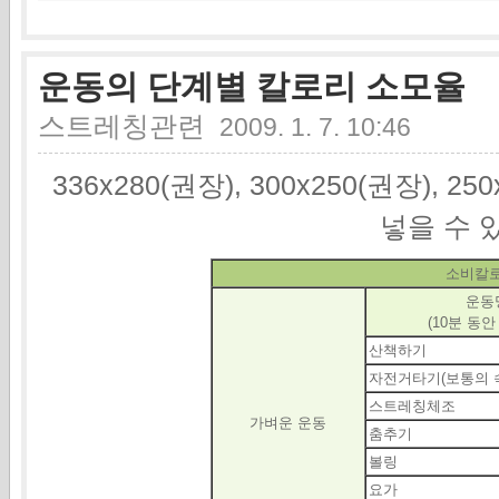
운동의 단계별 칼로리 소모율
스트레칭관련
2009. 1. 7. 10:46
336x280(권장), 300x250(권장), 2
넣을 수 
소비칼
운동
(10분 동안
산책하기
자전거타기(보통의 
스트레칭체조
가벼운 운동
춤추기
볼링
요가