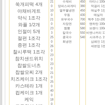
21
수제비
450
마티니 100
쑥개피떡 4개
0
양파스파게티
380
막걸리 1
야채바게트
10
열무물냉면
450
매실주 1
0
우동
430
매실차
약식 1조각
21
유부국수
700
맥주 1잔-20
와플 1/2개
0
자장면
660
맨하탄 100
23
짬뽕
580
브랜디 100
인절미 5개
3
칼국수
550
비엔나커리 17
25
콩국수
540
사과주스 1
절편 1조각
0
회냉면
삼페인 1
증편 1조각
26
세븐업 1
0
찰시루떡 1조각
23
참치샌드위치
0
23
찹쌀도너츠
0
찹쌀모찌 2개
21
0
치즈케이크 1조각
25
카스테라 1개
0
40
컵케이크 1개
0
케익
18
0