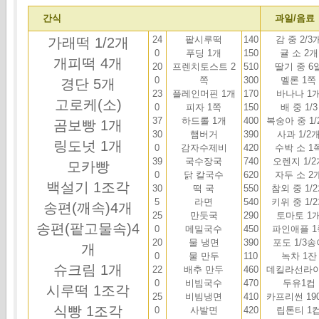
간식
과일/음료
24
팥시루떡
140
감 중 2/3
가래떡 1/2개
0
푸딩 1개
150
귤 소 2개
개피떡 4개
20
프렌치토스트 2
510
딸기 중 6
0
쪽
300
멜론
1쪽
경단 5개
23
플레인머핀 1개
170
바나나 1
고로케(소)
0
피자 1쪽
150
배 중 1/3
37
하드롤 1개
400
복숭아 중 1/
곰보빵 1개
30
햄버거
390
사과 1/2
링도넛 1개
0
감자수제비
420
수박 소 1
39
국수장국
740
오렌지 1/2
모카빵
0
닭 칼국수
620
자두 소 2
백설기 1조각
30
떡 국
550
참외 중 1/
5
라면
540
키위 중 1/
송편(깨속)4개
25
만둣국
290
토마토 1
송편(팥고물속)4
0
메밀국수
450
파인애플 1
20
물 냉면
390
포도 1/3송
개
0
물 만두
110
녹차 1잔
슈크림 1개
22
배추 만두
460
데킬라선라
0
비빔국수
470
두유1컵
시루떡 1조각
25
비빔냉면
410
카프리썬 190
식빵 1조각
0
사발면
420
립톤티 1