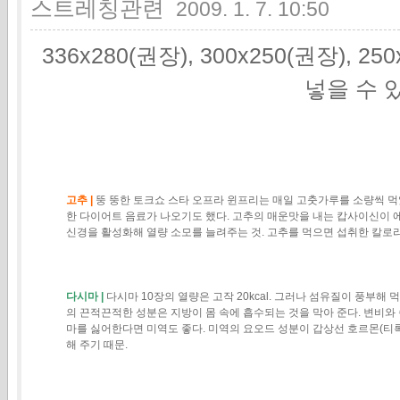
스트레칭관련
2009. 1. 7. 10:50
336x280(권장), 300x250(권장), 2
넣을 수 
고추 |
뚱 뚱한 토크쇼 스타 오프라 윈프리는 매일 고춧가루를 소량씩 
한 다이어트 음료가 나오기도 했다. 고추의 매운맛을 내는 캅사이신이 
신경을 활성화해 열량 소모를 늘려주는 것. 고추를 먹으면 섭취한 칼로리의
다시마 |
다시마 10장의 열량은 고작 20kcal. 그러나 섬유질이 풍부해
의 끈적끈적한 성분은 지방이 몸 속에 흡수되는 것을 막아 준다. 변비와
마를 싫어한다면 미역도 좋다. 미역의 요오드 성분이 갑상선 호르몬(티
해 주기 때문.