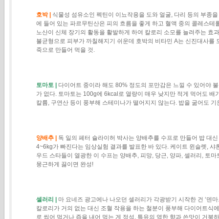
호박 |
식물성 섬유소인 펙틴이 이뇨작용을 도와 얼굴, 다리 등의 부종을 
에 들어 있는 파르무틴산은 피의 흐름을 좋게 하고 혈액 중의 콜레스테롤
노산이 신체 장기의 활동을 활발하게 하여 칼로리 소모를 늘려주는 효과
불균형으로 피부가 까칠해지기 쉬운데 호박의 비타민 A는 신진대사를 도
죽으로 만들어 먹을 것.
토마토 |
다이어트 중이라 해도 80% 정도의 포만감은 느낄 수 있어야 불
가 없다. 토마토는 100g에 6kcal로 열량이 매우 낮지만 적게 먹어도 배
칼륨, 구연산 등이 풍부해 스테미나가 떨어지지 않는다. 밥을 굶어도 기
양배추 |
독 일의 페터 슐라이허 박사는 양배추를 수프로 만들어 밥 대신
4~6kg가 빠진다는 임상실험 결과를 발표한 바 있다. 케이트 윈슬렛, 샤
우드 스타들이 열광한 이 수프는 양배추, 피망, 당근, 양파, 셀러리, 토
뭉근하게 끓이면 완성!
셀러리 |
마 요네즈 광고에나 나오던 셀러리가 각광받기 시작한 건 ‘덴
칼로리가 거의 없는 대신 조혈 작용을 하는 철분이 풍부해 다이어트식에
로 씹어 먹거나 즙을 내어 먹는 게 정석. 특유의 역한 향과 쓴맛이 거북