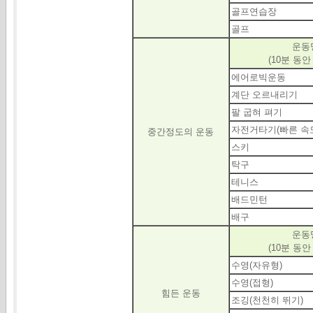
골프연습장
골프
운동
(10분 동안
에어로빅운동
계단 오르내리기
팔 굽혀 펴기
자전거타기(빠른
속
중간정도의 운동
스키
탁구
테니스
배드민턴
배구
운동
(10분 동안
수영(자유형)
수영(접형)
힘든 운동
조깅(천천히 뛰기)