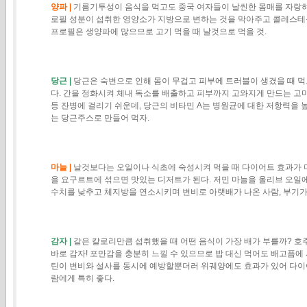
양파 |
기름기투성이 음식을 먹고도 중국 여자들이 날씬한 몸매를 자랑하
로필 성분이 섭취한 영양소가 지방으로 변하는 것을 막아주고 콜레스테
프로필은 생양파에 많으므로 고기 먹을 때 날것으로 먹을 것.
당근 |
당근은 숙변으로 인해 몸이 무겁고 피부에 트러블이 생겼을 때 먹으면
다. 간을 정화시켜 체내 독소를 배출하고 피부까지 고와지게 만드는 고마
등 잔병에 걸리기 쉬운데, 당근의 비타민 A는 병원균에 대한 저항력을 높
는 당근주스로 만들어 먹자.
마늘 |
날것보다는 오일이나 식초에 숙성시켜 먹을 때 다이어트 효과가 더
을 요구르트에 섞으면 맛있는 디저트가 된다. 저민 마늘을 올리브 오일에
수치를 낮추고 체지방을 연소시키며 변비로 아랫배가 나온 사람, 부기가
감자 |
같은 칼로리만큼 섭취했을 때 어떤 음식이 가장 배가 부를까? 호
바로 감자! 포만감을 충분히 느낄 수 있으므로 밥 대신 먹어도 배고픔에
틴이 변비와
설사를 동시에 예방할뿐더러 위궤양에도 효과가 있어 다이
람에게 특히 좋다.