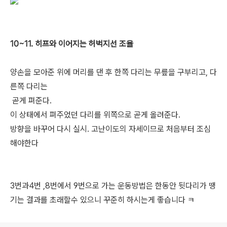
10~11. 히프와 이어지는 허벅지선 조율
양손을 모아준 위에 머리를 댄 후 한쪽 다리는 무릎을 구부리고, 다
른쪽 다리는
곧게 펴준다.
이 상태에서 펴주었던 다리를 위쪽으로 곧게 올려준다.
방향을 바꾸어 다시 실시. 고난이도의 자세이므로 처음부터 조심
해야한다
3번과4번 ,8번에서 9번으로 가는 운동방법은 한동안 뒷다리가 땡
기는 결과를 초래할수 있으니 꾸준히 하시는게 좋습니다 ㅋ
로그 정보