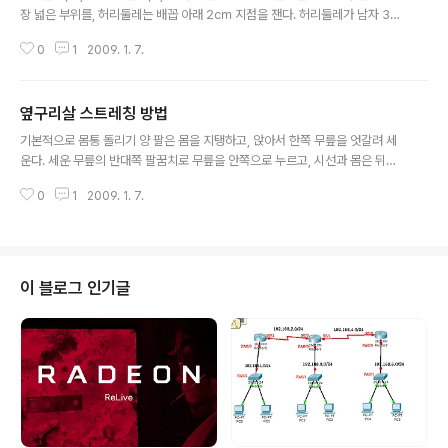
B. 다리 올리고 상체 들기 의자를 이용하니까 언뜻 보기에는 ‘누워서 상체 올리
장 넓은 부위를, 허리둘레는 배꼽 아래 2㎝ 지점을 잰다. 허리둘레가 남자 36
기’보다 ..
인치 이상, 여자 32인치 이상이면 복부비만으로 본다. 간단하게 측정할 수 있는
0
1
2009. 1. 7.
방법으로 허리와 엉덩이 둘레의 비율이 남자는 1.0 이상, 여자는 0.8~0.9 이상
이면 내장지방이 쌓여 있다고 본다. 내 뱃살의 원인은? 복부비만 유형 찾기 남산
형 복부비만형 윗배와 아랫배가 모두 나와 둥그스름하게 연결된 형. 피하지방뿐
옆구리살 스트레칭 방법
만 아니라 내장지방도 심해 각종 성인병과 합병증이 가장 많이 생기는 타입이
글 내용
다.어려서부터 비만이었던 경우가 많다. 실_천_법 금연, 금주, 식이요법을 꼭 실
기본적으로 몸통 돌리기 양 팔은 몸을 지탱하고, 앉아서 한쪽 무릎을 엇갈려 세
천해야 한다. 하루 열량 섭취는 1천5백㎉ 이하로 제한하고 곡물과 채소 위주
운다. 세운 무릎의 반대쪽 팔꿈치로 무릎을 안쪽으로 누르고, 시선과 몸은 뒤쪽
의 식단을 ..
을 향한다. 10초 정도 자세를 유지하고, 양쪽 반복 3회 실시 한다. 이 동작은 기
0
1
2009. 1. 7.
본적으로 옆구리 살을 빼는 데 도움을 주지만 무릎을 굽히고 하기 때문에 하체
의 근력을 키워 주는 데 도움이 많이 된다. 팔을 굽히거나 아래로 내리지 않고,
상체를 곧게 유지한 상태로 이 동작을 30회 정도 반복하자. 위를 향해 누운 상
태에서 한쪽 무릎이 반대쪽 바닥에 닿도록 허리를 틀어준다. 허리와 무릎의 각
도는 90도가 되도록 한다. 반대쪽도 같은 방법으로 실시한다. 매 30초간 각 5
이 블로그 인기글
회 실시. 팔을 쭉 펴고 두 발목이 직각이 되도록. 옆을 보고 누운 자세에서 윗다
리를..