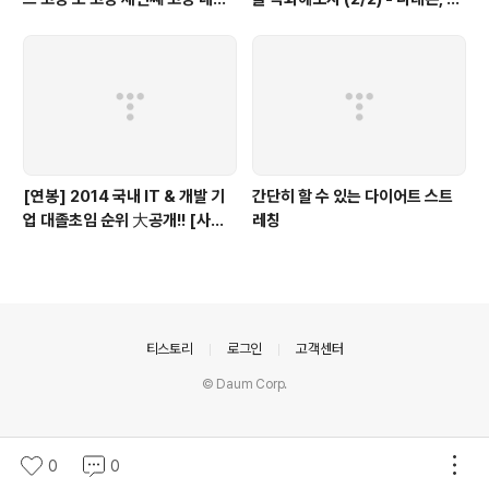
째 고장
드, 리라이브, 오버워치, 그래픽 드
라이버, 쉐도우 플레이, Radeon,
AMD, Relive, Overwatch Gr
aphic Driver, Shadow Play,
Radeon Software Crimso
n ReLive Edi..
[연봉] 2014 국내 IT & 개발 기
간단히 할 수 있는 다이어트 스트
업 대졸초임 순위 大공개!! [사람
레칭
인, saramin, 연봉, 급여]
의안내
티스토리
로그인
고객센터
© Daum Corp.
0
0