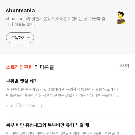
shunmania
shunmania가 살면서 온갖 헛소리를 지껄이는 곳. 가끔씩 컴
퓨터 정보도 올림.
구독하기
더보기
스트레칭관련
의 다른 글
부위별 뱃살 빼기
글 내용
☆ 탄수화물 중독의 증거 윗배 없애기 A. 누워서 상체 올리기 윗몸 일으키기와
비슷한 동작이지만, 학창 시절 하던 윗몸 일으키기와는 전혀 다른 운동이다. 상
복부의 근육을 단련시켜 보기 흉한 윗배의 군살을 제거하는 데 좋다. 바닥에 누
0
1
2009. 1. 7.
운 상태에서 무릎을 직각으로 세운다. 입으로 숨을 내쉬면서 상복부의 힘만으로
상체를 들어올린다. 상체가 더 이상 올라갈 수 없는 지점에서 동작을 멈추고 버
틴다. 숨을 모두 내쉬었을 때 천천히 처음 자세로 돌아온다. NG 이 운동은 목과
복부 비만 유형체크와 복부비만 유형 해결책!
어깨 근육에도 자극이 가기 때문에 목이 아프다. 그렇다고 손으로 머리를 받치
글 내용
거나 목을 꺾으면 배로 가는 힘이 분산되니까 손은 관자놀이 옆에 대기만 한다.
허리둘레(W)÷엉덩이둘레(H)=복부비만도 ※ 엉덩이둘레는 엉덩이 부분 중 가