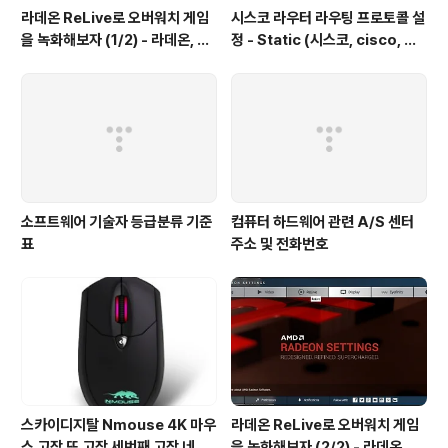
라데온 ReLive로 오버워치 게임
시스코 라우터 라우팅 프로토콜 설
을 녹화해보자 (1/2) - 라데온, 암
정 - Static (시스코, cisco, 라
드, 리라이브, 오버워치, 그래픽 드
우터 설정, router, 정적 프로토
라이버, 쉐도우 플레이, Radeon,
콜, static protocol)
AMD, Relive, Overwatch Gr
aphic Driver, Shadow Play,
Radeon Software Crimso
n ReLive Edi..
소프트웨어 기술자 등급분류 기준
컴퓨터 하드웨어 관련 A/S 센터
표
주소 및 전화번호
스카이디지탈 Nmouse 4K 마우
라데온 ReLive로 오버워치 게임
스 고장 또 고장 세번째 고장 네개
을 녹화해보자 (2/2) - 라데온, 암