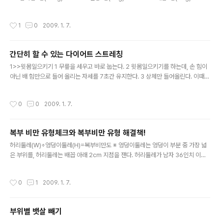
cal 꼬깔콘1봉(95g) 520kcal 다이제스티브1개(9g) 40kcal 마가렛트(100g) 4
80kcal 맛땅콩17알(14g) 80kcal 빼빼로1개(2g) 10kcal 비스켓1개(8g) 25kc
작성시간
1
0
2009. 1. 7.
al 쌀로별1봉(60g) 210kcal 새우깡1봉(90g) 494kcal 애플파이 85g 253kcal
웨하스1봉(80g) 400kcal 에이스1봉(168g) 890kcal 짱구1봉(80g) 423kcal
쵸코파이1개(45g) 166kcal 치토스1봉(128g) 682kcal 켈로그 1인분(30g) 11
간단히 할 수 있는 다이어트 스트레칭
1..
글 내용
1>>윗몸일으키기 1 무릎을 세우고 바로 눕는다. 2 윗몸일으키기를 하는데, 손 힘이
아닌 배 힘만으로 들어 올리는 자세를 7초간 유지한다. 3 상체만 들어올린다. 이때
무릎도 같이 들어올리면 효과가 배로 높아진다. 10회씩 3회 실시한다. 2>>다리 들
어올리기 1 바닥에 등을 대고 누운 채로 양팔을 옆으로 쭉 뻗고 다리를 모아서 들어올
작성시간
0
0
2009. 1. 7.
린다. 2 무릎이 구부러지지 않도록 유지하면서 다리를 바닥에서 10~20㎝ 들어올
린다. 이때 등은 바닥에서 떨어지지 않게, 다리는 바닥에 닿지 않는 것이 포인트. 10
회씩 3회 실시한다. 3>>고개 들어 젖히기 1 바닥에 얼굴을 대고 눕는다. 이때 양손
복부 비만 유형체크와 복부비만 유형 해결책!
은 어깨 옆에 둔다. 2 숨을 내쉬면서 바닥을 짚은 두 팔의 힘을 이용해 상체를 아주 천
글 내용
천히 들어올린다. 3 허리를 쭉 편..
허리둘레(W)÷엉덩이둘레(H)=복부비만도 ※ 엉덩이둘레는 엉덩이 부분 중 가장 넓
은 부위를, 허리둘레는 배꼽 아래 2㎝ 지점을 잰다. 허리둘레가 남자 36인치 이상,
여자 32인치 이상이면 복부비만으로 본다. 간단하게 측정할 수 있는 방법으로 허리
와 엉덩이 둘레의 비율이 남자는 1.0 이상, 여자는 0.8~0.9 이상이면 내장지방이 쌓
작성시간
0
1
2009. 1. 7.
여 있다고 본다. 내 뱃살의 원인은? 복부비만 유형 찾기 남산형 복부비만형 윗배와 아
랫배가 모두 나와 둥그스름하게 연결된 형. 피하지방뿐만 아니라 내장지방도 심해 각
종 성인병과 합병증이 가장 많이 생기는 타입이다.어려서부터 비만이었던 경우가 많
부위별 뱃살 빼기
다. 실_천_법 금연, 금주, 식이요법을 꼭 실천해야 한다. 하루 열량 섭취는 1천5백
글 내용