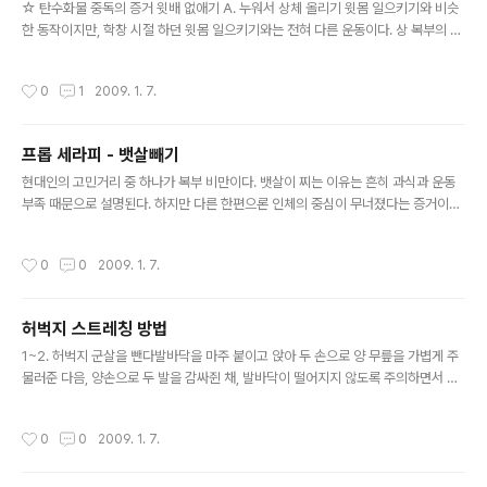
㎉ 이하로 제한하고 곡물과 채소 위주의 식단을 ..
☆ 탄수화물 중독의 증거 윗배 없애기 A. 누워서 상체 올리기 윗몸 일으키기와 비슷
한 동작이지만, 학창 시절 하던 윗몸 일으키기와는 전혀 다른 운동이다. 상 복부의 근
육을 단련시켜 보기 흉한 윗배의 군살을 제거하는 데 좋다. 바닥에 누운 상태에서 무
릎을 직각으로 세운다. 입으로 숨을 내쉬면서 상복부의 힘만으로 상체를 들어올린다.
작성시간
0
1
2009. 1. 7.
상체가 더 이상 올라갈 수 없는 지점에서 동작을 멈추고 버틴다. 숨을 모두 내쉬었을
때 천천히 처음 자세로 돌아온다. NG 이 운동은 목과 어깨 근육에도 자극이 가기 때
문에 목이 아프다. 그렇다고 손으로 머리를 받치거나 목을 꺾으면 배로 가는 힘이 분
프롭 세라피 - 뱃살빼기
산되니까 손은 관자놀이 옆에 대기만 한다. B. 다리 올리고 상체 들기 의자를 이용하
글 내용
니까 언뜻 보기에는 ‘누워서 상체 올리기’보다 ..
현대인의 고민거리 중 하나가 복부 비만이다. 뱃살이 찌는 이유는 흔히 과식과 운동
부족 때문으로 설명된다. 하지만 다른 한편으론 인체의 중심이 무너졌다는 증거이기
도 하다는 걸 알아둘 필요가 있다. 인체의 중심인 척추가 불안정하면 갈비뼈 사이 간
격이 줄어드는 협착 현상이 일어나고,그 틈새를 지방조직이 끼어들게 되고,이같은 현
작성시간
0
0
2009. 1. 7.
상은 특히 허리쪽 척추(요추부)에 집중된다. 자연히 두꺼워진 허리부위를 하체가 잘
받쳐주지 못하게 돼 잘 넘어지고,자주 발목을 삐고 멍이 들기도 한다. 프롭(반원형 받
침목) 운동은 살찐 허리를 줄이는 데도 효과적이다. 운동의 첫 단계는 프롭의 둥근면
허벅지 스트레칭 방법
을 배 아래에 받치고 엎드려서 호흡을 깊게 하는 것으로 시작한다. 프롭이 배를 눌러
글 내용
주는 상태에서 깊은 호흡을 하면 협착된 가슴뼈가 자연스럽게..
1~2. 허벅지 군살을 뺀다발바닥을 마주 붙이고 앉아 두 손으로 양 무릎을 가볍게 주
물러준 다음, 양손으로 두 발을 감싸쥔 채, 발바닥이 떨어지지 않도록 주의하면서 앞
쪽으로 상체를 구부린다.3~4. 허벅지 안쪽 군살을 뺀다머리를 받치고 왼쪽 옆으로
비스듬히 눕는다. 이때 오른쪽 무릎을 구부리고, 왼쪽 무릎을 펴 주는데, 펴져 있는 왼
작성시간
0
0
2009. 1. 7.
쪽 다리를 올렸다 펴는 동작은 20회 반복한다. 다리를 바꾸어 다시 실시!5. 허벅지
안쪽과 종아리를 당긴다양 손바닥을 바닥에 대고 누운 뒤, 한쪽 무릎을 구부려 다른
쪽 무릎에 올려놓는다.이 상태에서 천천히 숨을 내쉬면서 구부린 다리를 바깥쪽으로