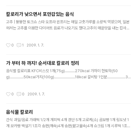
칼로리가 낮으면서 포만감있는 음식
글 내용
고추 | 뚱뚱한 토크쇼 스타 오프라 윈프리는 매일 고춧가루를 소량씩 먹었으며, 일본
에서는 고추를 이용한 다이어트 음료가 나오기도 했다.고추의 매운맛을 내는 캅사이
신이 에너지 대사와 관련된 신체의 교감신경을 활성화해 열량 소모를 늘려주는 것.
고추를 먹으면 섭취한칼로리의 약 10%를 소모할 수 있다. 다시마 |다시마 10장의
작성시간
0
1
2009. 1. 7.
열량은 고작 20kcal. 그러나 섬유질이 풍부해 먹으면 포만감이 들 뿐더러 다시마의
끈적끈적한 성분은 지방이몸 속에 흡수되는 것을 막아 준다. 변비와 숙변 제거에도
탁월한 효과. 다시마를 싫어한다면 미역도 좋다. 미역의 요오드 성분이갑상선 호르몬
가 부터 하 까지! 순서대로 칼로리 정리
(티록신)을 만들어 피하 지방을 분해해 주기 때문. 양파 |기름기투성이 음식을 먹고도
글 내용
중국 여자들이 날씬한 몸매를 자랑하는 비결. 매운맛을 ..
음식별 칼로리표 KFC비스킷 1개(75g)...........270kcal 가자미 한토막(50
g)...............50kcal가지(100g).......................18kcal 갈비탕 1인분....................33
0kcal*갈아만든 배, 사과(250ml)...160kcal 갈치 한토막(50g)................50kcal
감(100g)............................68kcal 감자(100g)......................66kcal감자 샐러
작성시간
0
0
2009. 1. 7.
드........................240kcal 감자튀김 1봉지(68g).............220kcal강냉이(50
g)........................80kcal 건..
음식물 칼로리
글 내용
간식 과일/음료 가래떡 1/2개 개피떡 4개 경단 5개 고로케(소) 곰보빵 1개 링도넛 1
개 모카빵 백설기 1조각 송편(깨속)4개 송편(팥고물속)4개 슈크림 1개 시루떡 1조각
식빵 1조각 쑥개피떡 4개 야채바게트 약식 1조각 와플 1/2개 인절미 5개 절편 1조각