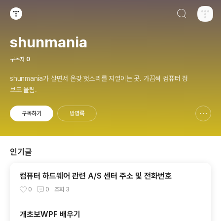
검색하기
티스토리
shunmania
구독자
0
shunmania가 살면서 온갖 헛소리를 지껄이는 곳. 가끔씩 컴퓨터 정
보도 올림.
구독하기
방명록
신고하기 레이어
열기
인기글
컴퓨터 하드웨어 관련 A/S 센터 주소 및 전화번호
0
0
조회
3
개초보WPF 배우기