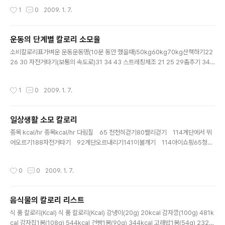
증편 1조각 찰시루떡 1조각 참치샌드위치 찹쌀도너츠 찹쌀모찌 2개 치즈케이크 1조
작성시간
1
0
2009. 1. 7.
각 카스테라 1개 컵케이크 1개 케익 크로와상 1개 크림빵 1개 파운드케이크1개 팥빵
1개 240 200 230 37 300 390 305 250 200 220 250 210 100 210 233
250 260 230 230 210 250 400 180 240 330 320 420 240 430 270
운동의 단계별 칼로리 소모율
400 270 팥시루떡 푸딩 1개 프렌치토스트 2쪽 플레인머핀..
글 내용
소비칼로리표가벼운 운동운동명(10분 동안 했을때)50kg60kg70kg산책하기22
26 30 자전거타기(보통의 속도로)31 34 43 스트레칭체조 21 25 29춤추기 34
41 48볼링 25 33 35요가 21 25 29골프연습장 31 37 43골프 34 41 48중간
정도의 운동운동명(10분 동안 했을때) 50kg 60kg 70kg에어로빅운동42 52 59
작성시간
1
0
2009. 1. 7.
계단 오르내리기48 58 68팔 굽혀 펴기32 42 49자전거타기(빠른 속도로) 37 44
52스키 59 70 82탁구 50 60 70테니스 60 72 84배드민턴 59 70 82배구 59
70 82힘든 운동운동명(10분 동안 했을때)50kg60kg 70kg수영(자유형)14517
일상생활 소모 칼로리
4 204수영(접형) 184220 258조깅(천천히 뛰기) 79 94 11..
글 내용
종목 kcal/hr 종목kcal/hr 다림질 65 천천히걷기80빨리걷기 114계단에서 뛰
어오르기188자전거타기 92계단오르내리기141이불개기 114아이쇼핑65청소
하기 69마루닦기114요리하기 68운전41만원전철타기 53공부하기4 컴퓨터
게임 44먹기38자기 24노래41춤추기 150웃기33목욕 84
작성시간
0
0
2009. 1. 7.
음식물의 칼로리 리스트
글 내용
식 품 칼로리(Kcal) 식 품 칼로리(Kcal) 강냉이(20g) 20kcal 감자깡(100g) 481k
cal 감자칩1봉(108g) 544kcal 건빵1봉(90g) 344kcal 고래밥1봉(54g) 232k