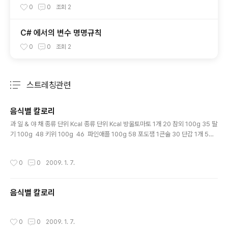
0
0
조회
2
C# 에서의 변수 명명규칙
0
0
조회
2
스트레칭관련
분류 전체보기
주요 글 목록
음식별 칼로리
글 내용
과 일 & 야 채 종류 단위 Kcal 종류 단위 Kcal 방울토마토 1개 20 참외 100g 35 딸
기 100g 48 키위 100g 46 파인애플 100g 58 포도잼 1큰술 30 단감 1개 5
8 딸기잼 1큰술 63 귤 1개 47 양송이버섯 10개 33 멜론 1쪽 32 밤 1알 20 수박 1
00g 21찐감자 1개 101 홍시 1개 40 삶은 고구마 1개 100 포도 1송이 100 고구마
작성시간
0
0
2009. 1. 7.
튀김 1/2개 240 배 1개 50 오이 100g 19 사과 1개 100 상추 5장 20 바나나 1
개 82 생당근 100g 33 오렌지 1개 82 데친 브로콜리 100g 43 복숭아 1개 7
6 양배추 3잎 29 중 식 & 일 식 종류 단위 Kcal 종류 단위 Kcal 자장면 1인분 67
음식별 칼로리
0 우동..
작성시간
0
0
2009. 1. 7.