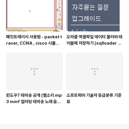
AMD, Relive, Overwatch Gr
aphic Driver, Shadow Play,
Radeon Software Crimso
n ReLive Edi..
패킷트레이서 사용법 - packet t
오라클 엑셀파일 데이터 불러와 테
racer, CCNA , cisco 시뮬레
이블에 저장하기 (sqlloader 를
이션, 라우터 , router, switch,
이용해서 엑셀 데이터 Import하
L2 스위치
기)
윈도우7 테마송 공개 (벨소리 mp
소프트웨어 기술자 등급분류 기준
3 mmf 컬러링 테마송 노래 음악
표
윈도우7 windows7 윈도우7 마
이크로소프트)