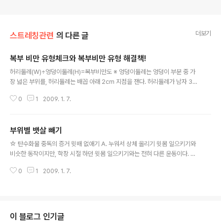
더보기
스트레칭관련
의 다른 글
복부 비만 유형체크와 복부비만 유형 해결책!
글 내용
허리둘레(W)÷엉덩이둘레(H)=복부비만도 ※ 엉덩이둘레는 엉덩이 부분 중 가
장 넓은 부위를, 허리둘레는 배꼽 아래 2㎝ 지점을 잰다. 허리둘레가 남자 36
인치 이상, 여자 32인치 이상이면 복부비만으로 본다. 간단하게 측정할 수 있는
0
1
2009. 1. 7.
방법으로 허리와 엉덩이 둘레의 비율이 남자는 1.0 이상, 여자는 0.8~0.9 이상
이면 내장지방이 쌓여 있다고 본다. 내 뱃살의 원인은? 복부비만 유형 찾기 남산
형 복부비만형 윗배와 아랫배가 모두 나와 둥그스름하게 연결된 형. 피하지방뿐
부위별 뱃살 빼기
만 아니라 내장지방도 심해 각종 성인병과 합병증이 가장 많이 생기는 타입이
글 내용
다.어려서부터 비만이었던 경우가 많다. 실_천_법 금연, 금주, 식이요법을 꼭 실
☆ 탄수화물 중독의 증거 윗배 없애기 A. 누워서 상체 올리기 윗몸 일으키기와
천해야 한다. 하루 열량 섭취는 1천5백㎉ 이하로 제한하고 곡물과 채소 위주
비슷한 동작이지만, 학창 시절 하던 윗몸 일으키기와는 전혀 다른 운동이다. 상
의 식단을 ..
복부의 근육을 단련시켜 보기 흉한 윗배의 군살을 제거하는 데 좋다. 바닥에 누
0
1
2009. 1. 7.
운 상태에서 무릎을 직각으로 세운다. 입으로 숨을 내쉬면서 상복부의 힘만으로
상체를 들어올린다. 상체가 더 이상 올라갈 수 없는 지점에서 동작을 멈추고 버
틴다. 숨을 모두 내쉬었을 때 천천히 처음 자세로 돌아온다. NG 이 운동은 목과
어깨 근육에도 자극이 가기 때문에 목이 아프다. 그렇다고 손으로 머리를 받치
거나 목을 꺾으면 배로 가는 힘이 분산되니까 손은 관자놀이 옆에 대기만 한다.
이 블로그 인기글