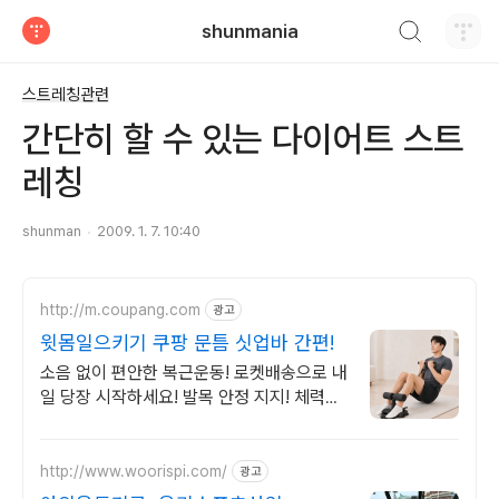
검색하기
shunmania
티스토리
스트레칭관련
간단히 할 수 있는 다이어트 스트
레칭
shunman
2009. 1. 7. 10:40
http://m.coupang.com
광고
윗몸일으키기 쿠팡 문틈 싯업바 간편!
소음 없이 편안한 복근운동! 로켓배송으로 내
일 당장 시작하세요! 발목 안정 지지! 체력시
험 준비생도 극찬한 싯업보드로 완벽 복근!
http://www.woorispi.com/
광고