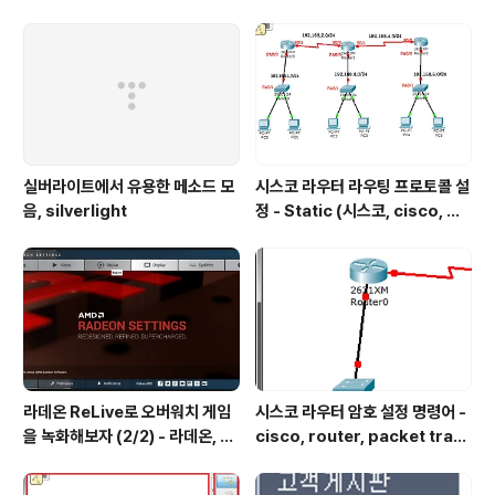
B. 다리 올리고 상체 들기 의자를 이용하니까 언뜻 보기에는 ‘누워서 상체 올리
기’보다 ..
실버라이트에서 유용한 메소드 모
시스코 라우터 라우팅 프로토콜 설
음, silverlight
정 - Static (시스코, cisco, 라
우터 설정, router, 정적 프로토
콜, static protocol)
라데온 ReLive로 오버워치 게임
시스코 라우터 암호 설정 명령어 -
을 녹화해보자 (2/2) - 라데온, 암
cisco, router, packet trac
드, 리라이브, 오버워치, 그래픽 드
er, 패킷트레이서, 시뮬레이션, 따
라이버, 쉐도우 플레이, Radeon,
라하기,CCNA,command