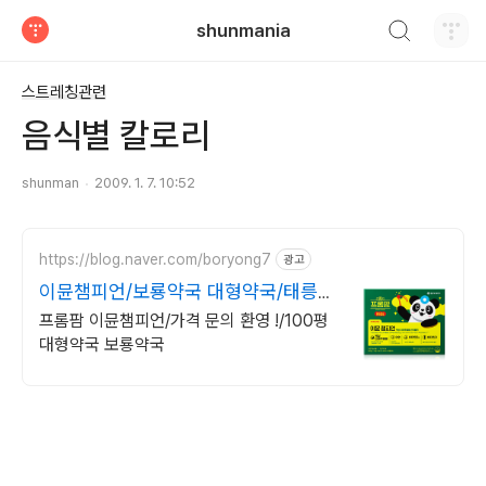
검색하기
shunmania
티스토리
스트레칭관련
음식별 칼로리
shunman
2009. 1. 7. 10:52
https://blog.naver.com/boryong7
광고
이뮨챔피언/보룡약국 대형약국/태릉입
구,육사 근처
프롬팜 이뮨챔피언/가격 문의 환영 !/100평
대형약국 보룡약국