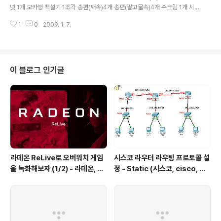
넛 1개 모카빵 백설기 1조각 송편(깨속)4개 송편(팥고물속)4개 슈크림 1개 시
루떡 1조각 식빵 1조각 쑥개피떡 4개 야채바게트 약식 1조각 와플 1/2개 인절
1
0
2009. 1. 7.
미 5개 절편 1조각 증편 1조각 찰시루떡 1조각 참치샌드위치 찹쌀도너츠 찹쌀
모찌 2개 치즈케이크 1조각 카스테라 1개 컵케이크 1개 케익 크로와상 1개 크림
빵 1개 파운드케이크1개 팥빵 1개 240 200 230 37 300 390 305 250 2
00 220 250 210 100 210 233 250 260 230 230 210 250 400 180
240 330 320 420 240 430 270 400 270 팥시루떡 푸딩 1개 프렌치토
이 블로그 인기글
스트 2쪽 플레인머핀..
라데온 ReLive로 오버워치 게임
시스코 라우터 라우팅 프로토콜 설
을 녹화해보자 (1/2) - 라데온, 암
정 - Static (시스코, cisco, 라
드, 리라이브, 오버워치, 그래픽 드
우터 설정, router, 정적 프로토
라이버, 쉐도우 플레이, Radeon,
콜, static protocol)
AMD, Relive, Overwatch Gr
aphic Driver, Shadow Play,