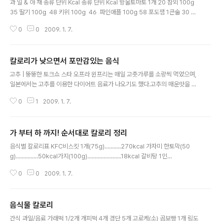
과 일 & 야 채 종류 단위 Kcal 종류 단위 Kcal 방울토마토 1개 20 참외 100g
35 딸기 100g 48 키위 100g 46 파인애플 100g 58 포도잼 1큰술 30 단
감 1개 58 딸기잼 1큰술 63 귤 1개 47 양송이버섯 10개 33 멜론 1쪽 32 밤 1
0
0
2009. 1. 7.
알 20 수박 100g 21찐감자 1개 101 홍시 1개 40 삶은 고구마 1개 100 포도
1송이 100 고구마 튀김 1/2개 240 배 1개 50 오이 100g 19 사과 1개 10
0 상추 5장 20 바나나 1개 82 생당근 100g 33 오렌지 1개 82 데친 브로콜
칼로리가 낮으면서 포만감있는 음식
리 100g 43 복숭아 1개 76 양배추 3잎 29 중 식 & 일 식 종류 단위 Kcal
글 내용
종류 단위 Kcal 자장면 1인분 670 우동..
고추 | 뚱뚱한 토크쇼 스타 오프라 윈프리는 매일 고춧가루를 소량씩 먹었으며,
일본에서는 고추를 이용한 다이어트 음료가 나오기도 했다.고추의 매운맛을 내
는 캅사이신이 에너지 대사와 관련된 신체의 교감신경을 활성화해 열량 소모를
0
1
2009. 1. 7.
늘려주는 것. 고추를 먹으면 섭취한칼로리의 약 10%를 소모할 수 있다. 다시마
|다시마 10장의 열량은 고작 20kcal. 그러나 섬유질이 풍부해 먹으면 포만감
이 들 뿐더러 다시마의 끈적끈적한 성분은 지방이몸 속에 흡수되는 것을 막아
가 부터 하 까지! 순서대로 칼로리 정리
준다. 변비와 숙변 제거에도 탁월한 효과. 다시마를 싫어한다면 미역도 좋다. 미
글 내용
역의 요오드 성분이갑상선 호르몬(티록신)을 만들어 피하 지방을 분해해 주기
음식별 칼로리표 KFC비스킷 1개(75g)...........270kcal 가자미 한토막(50
때문. 양파 |기름기투성이 음식을 먹고도 중국 여자들이 날씬한 몸매를 자랑하
g)...............50kcal가지(100g).......................18kcal 갈비탕 1인
는 비결. 매운맛을 ..
분....................330kcal*갈아만든 배, 사과(250ml)...160kcal 갈치 한토막
0
0
2009. 1. 7.
(50g)................50kcal감(100g)............................68kcal 감자(100
g)......................66kcal감자 샐러드........................240kcal 감자튀김 1봉지
(68g).............220kcal강냉이(50g)........................80kcal 건..
음식물 칼로리
글 내용
간식 과일/음료 가래떡 1/2개 개피떡 4개 경단 5개 고로케(소) 곰보빵 1개 링도