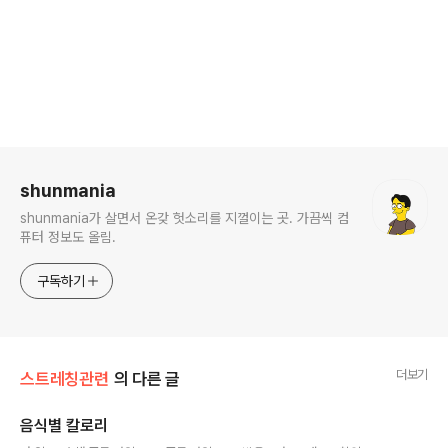
로그 정보
shunmania
shunmania가 살면서 온갖 헛소리를 지껄이는 곳. 가끔씩 컴
퓨터 정보도 올림.
구독하기
더보기
스트레칭관련
의 다른 글
음식별 칼로리
글 내용