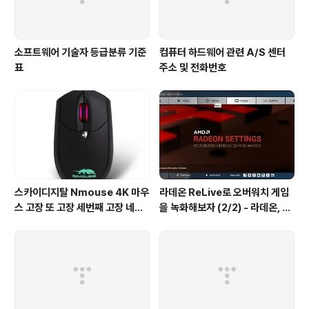
Radeon Software Crimso
n ReLive Edi..
소프트웨어 기술자 등급분류 기준
컴퓨터 하드웨어 관련 A/S 센터
표
주소 및 전화번호
스카이디지탈 Nmouse 4K 마우
라데온 ReLive로 오버워치 게임
스 고장 또 고장 세번째 고장 네개
을 녹화해보자 (2/2) - 라데온, 암
째 고장
드, 리라이브, 오버워치, 그래픽 드
라이버, 쉐도우 플레이, Radeon,
AMD, Relive, Overwatch Gr
aphic Driver, Shadow Play,
Radeon Software Crimso
n ReLive Edi..