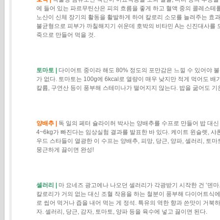
에 들어 있는 파르무틴산은 피의 흐름을 좋게 하고 혈액 중의 콜레스테롤
노산이 신체 장기의 활동을 활발하게 하여 칼로리 소모를 늘려주는 효과
불균형으로 피부가 까칠해지기 쉬운데 호박의 비타민 A는 신진대사를 도
죽으로 만들어 먹을 것.
토마토 |
다이어트 중이라 해도 80% 정도의 포만감은 느낄 수 있어야 불
가 없다. 토마토는 100g에 6kcal로 열량이 매우 낮지만 적게 먹어도 배
칼륨, 구연산 등이 풍부해 스테미나가 떨어지지 않는다. 밥을 굶어도 기
양배추 |
독 일의 페터 슐라이허 박사는 양배추를 수프로 만들어 밥 대신
4~6kg가 빠진다는 임상실험 결과를 발표한 바 있다. 케이트 윈슬렛, 샤
우드 스타들이 열광한 이 수프는 양배추, 피망, 당근, 양파, 셀러리, 토
뭉근하게 끓이면 완성!
셀러리 |
마 요네즈 광고에나 나오던 셀러리가 각광받기 시작한 건 ‘덴
칼로리가 거의 없는 대신 조혈 작용을 하는 철분이 풍부해 다이어트식에
로 씹어 먹거나 즙을 내어 먹는 게 정석. 특유의 역한 향과 쓴맛이 거북
자. 셀러리, 당근, 감자, 토마토, 양파 등을 육수에 넣고 끓이면 된다.