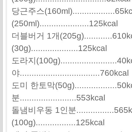
당근주스(160ml)..................
(250ml).....................125kcal
더블버거 1개(205g)............61
(30g)....................125kcal
도라지(100g)........................4
야..................................760kcal
도미 한토막(50g)..................
분........................553kcal
돌냄비우동 1인분................5
(100g).................125kcal