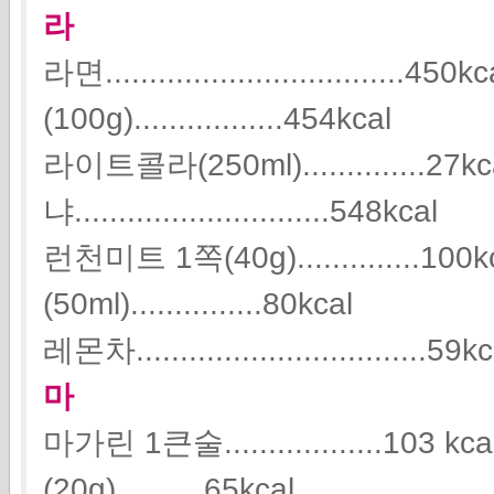
라
라면..................................
(100g).................454kcal
라이트콜라(250ml)..............27k
냐.............................548kcal
런천미트 1쪽(40g)..............1
(50ml)...............80kcal
레몬차.................................59k
마
마가린 1큰술..................10
(20g)..........65kcal