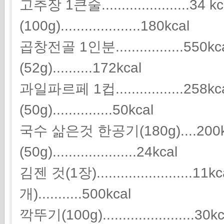
고추장 1큰술......................34 
(100g)....................180kcal
곱창전골 1인분.................5
(52g)..........172kcal
과일파르페 1컵.................25
(50g)...............50kcal
국수 삶은것 한공기(180g)....200
(50g).....................24kcal
김젠 것(1장).......................
개)...........500kcal
깍뚜기(100g).......................30k