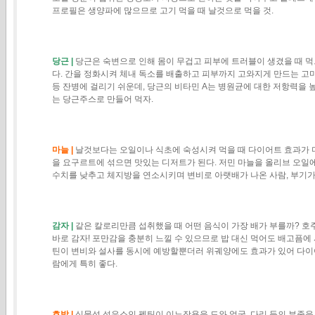
프로필은 생양파에 많으므로 고기 먹을 때 날것으로 먹을 것.
당근 |
당근은 숙변으로 인해 몸이 무겁고 피부에 트러블이 생겼을 때 먹으면
다. 간을 정화시켜 체내 독소를 배출하고 피부까지 고와지게 만드는 고마
등 잔병에 걸리기 쉬운데, 당근의 비타민 A는 병원균에 대한 저항력을 높
는 당근주스로 만들어 먹자.
마늘 |
날것보다는 오일이나 식초에 숙성시켜 먹을 때 다이어트 효과가 더
을 요구르트에 섞으면 맛있는 디저트가 된다. 저민 마늘을 올리브 오일에
수치를 낮추고 체지방을 연소시키며 변비로 아랫배가 나온 사람, 부기가
감자 |
같은 칼로리만큼 섭취했을 때 어떤 음식이 가장 배가 부를까? 호
바로 감자! 포만감을 충분히 느낄 수 있으므로 밥 대신 먹어도 배고픔에
틴이 변비와
설사를 동시에 예방할뿐더러 위궤양에도 효과가 있어 다이
람에게 특히 좋다.
호박 |
식물성 섬유소인 펙틴이 이뇨작용을 도와 얼굴, 다리 등의 부종을 