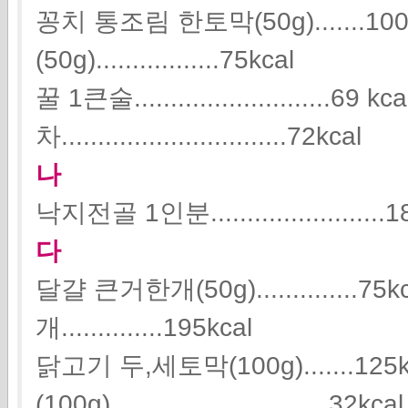
꽁치 통조림 한토막(50g).......1
(50g).................75kcal
꿀 1큰술...........................69 kc
차...............................72kcal
나
낙지전골 1인분........................1
다
달걀 큰거한개(50g).............
개..............195kcal
닭고기 두,세토막(100g).......125
(100g)..............................32kcal