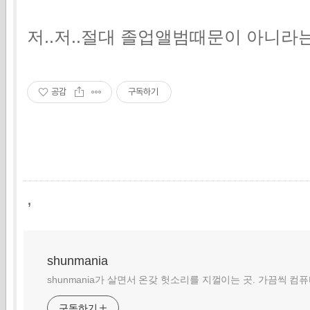
저..저..절대 졸업앨범때문이 아니라
공감
구독하기
,
shunmania
shunmania가 살면서 온갖 헛소리를 지껄이는 곳. 가끔씩 컴
구독하기