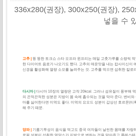
336x280(권장), 300x250(권장), 2
넣을 수 
고추 |
뚱 뚱한 토크쇼 스타 오프라 윈프리는 매일 고춧가루를 소량씩 
한 다이어트 음료가 나오기도 했다. 고추의 매운맛을 내는 캅사이신이 
신경을 활성화해 열량 소모를 늘려주는 것. 고추를 먹으면 섭취한 칼로리의
다시마 |
다시마 10장의 열량은 고작 20kcal. 그러나 섬유질이 풍부해
의 끈적끈적한 성분은 지방이 몸 속에 흡수되는 것을 막아 준다. 변비와
마를 싫어한다면 미역도 좋다. 미역의 요오드 성분이 갑상선 호르몬(티
해 주기 때문.
양파 |
기름기투성이 음식을 먹고도 중국 여자들이 날씬한 몸매를 자랑하
로필 성분이 섭취한 영양소가 지방으로 변하는 것을 막아주고 콜레스테