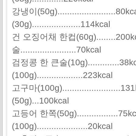
강냉이(50g)........................8
(30g)....................114kcal
건 오징어채 한컵(60g)........200
술.......................70kcal
검정콩 한 큰술(10g).............38
(100g)...................223kcal
고구마(100g)....................
(50g)...100kcal
고등어 한쪽(50g).................75
(100g).....................20kcal