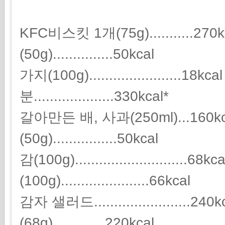
KFC비스킷 1개(75g)...........2
(50g)...............50kcal
가지(100g).......................1
분....................330kcal*
갈아만든 배, 사과(250ml)...160
(50g)................50kcal
감(100g)............................68
(100g)......................66kcal
감자 샐러드.......................
(68g).............220kcal