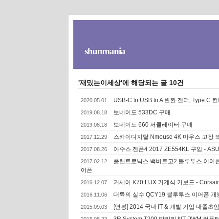
shunmania
'재밌는이세상'에 해당되는 글 10건
USB-C to USB to A 변환 젠더, Type C
2020.05.01
보네이도 533DC 구매
2019.08.18
보네이도 660 서큘레이터 구매
2019.08.18
스카이디지탈 Nmouse 4K 마우스 고장
2017.12.29
아수스 젠폰4 2017 ZE554KL 구입 - ASU
2017.08.26
플랜트로닉스 백비트고2 블루투스 이어폰 몇 일 사용
2017.02.12
어폰
커세어 K70 LUX 기계식 키보드 - Corsair
2016.12.07
대륙의 실수 QCY19 블루투스 이어폰 개봉 -
2016.11.06
[연봉] 2014 국내 IT & 개발 기업 대졸초임 
2015.09.03
3R System T200 발키리 NT PWM 컴퓨
2015.08.22