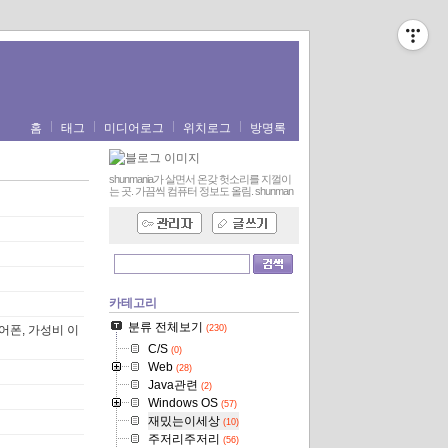
홈
태그
미디어로그
위치로그
방명록
shunmania가 살면서 온갖 헛소리를 지껄이
는 곳. 가끔씩 컴퓨터 정보도 올림.
shunman
카테고리
분류 전체보기
 이어폰, 가성비 이
(230)
C/S
(0)
Web
(28)
Java관련
(2)
Windows OS
(57)
재밌는이세상
(10)
주저리주저리
(56)