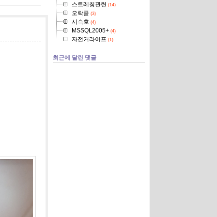
스트레칭관련
(14)
오락클
(3)
시슥호
(4)
MSSQL2005+
(4)
자전거라이프
(1)
최근에 달린 댓글