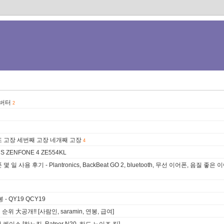
 컨버터
2
 또 고장 세번째 고장 네개째 고장
4
S ZENFONE 4 ZE554KL
 후기 - Plantronics, BackBeat GO 2, bluetooth, 무선 이어폰, 음질 좋은
 QY19 QCY19
순위 大공개!! [사람인, saramin, 연봉, 급여]
터 케이스 [하노킬, Ratpor N20, 하드 노이즈 킬]