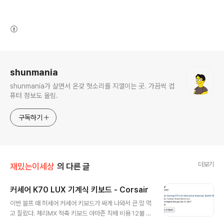
(새창열림)
로그 정보
shunmania
shunmania가 살면서 온갖 헛소리를 지껄이는 곳. 가끔씩 컴
퓨터 정보도 올림.
구독하기
더보기
재밌는이세상
의 다른 글
커세어 K70 LUX 기계식 키보드 - Corsair
글 내용
이번 블프 때 허세어 커세어 키보드가 싸게 나와서 큰 맘 먹
고 질렀다. 체리MX 적축 키보드 아마존 직배 비용 12불 포
함해서 92.54불에 샀으니 한화로 치면 12만원쯤 되려나.