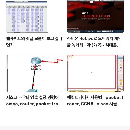
웹사이트의 옛날 모습이 보고 싶다
라데온 ReLive로 오버워치 게임
면?
을 녹화해보자 (2/2) - 라데온, 암
드, 리라이브, 오버워치, 그래픽 드
라이버, 쉐도우 플레이, Radeon,
AMD, Relive, Overwatch Gr
aphic Driver, Shadow Play,
Radeon Software Crimso
n ReLive Edi..
시스코 라우터 암호 설정 명령어 -
패킷트레이서 사용법 - packet t
cisco, router, packet trac
racer, CCNA , cisco 시뮬레
er, 패킷트레이서, 시뮬레이션, 따
이션, 라우터 , router, switch,
라하기,CCNA,command
L2 스위치