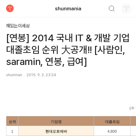
검색하기
shunmania
티스토리
재밌는이세상
[연봉] 2014 국내 IT & 개발 기업
대졸초임 순위 大공개!! [사람인,
saramin, 연봉, 급여]
shunman
2015. 9. 3. 23:24
(※
순위
기업명
대졸초임
1
현대오토에버
4,800