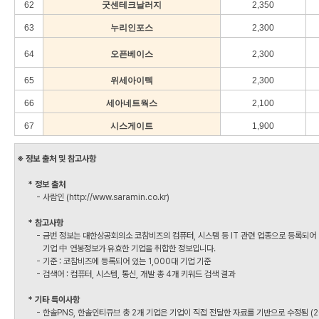
62
굿센테크날러지
2,350
63
누리인포스
2,300
64
오픈베이스
2,300
65
위세아이텍
2,300
66
세아네트웍스
2,100
67
시스게이트
1,900
※ 정보 출처 및 참고사항
* 정보 출처
- 사람인 (http://www.saramin.co.kr)
* 참고사항
- 금번 정보는 대한상공회의소 코참비즈의 컴퓨터, 시스템 등 IT 관련 업종으로 등록되어
기업 中 연봉정보가 유효한 기업을 취합한 정보입니다.
- 기준 : 코참비즈에 등록되어 있는 1,000대 기업 기준
- 검색어 : 컴퓨터, 시스템, 통신, 개발 총 4개 키워드 검색 결과
* 기타 특이사항
- 한솔PNS, 한솔인티큐브 총 2개 기업은 기업이 직접 전달한 자료를 기반으로 수정됨 (201