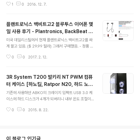
1
0
2016. 12. 7.
배송이 올 때까지의 미칠듯한 기다림을 참고 또 참아 5일
정도 만에 드디어 손에 들어왔다 . 배송온 박스가 겁나 크
다. 박스를 벗기니 키보드 박스가 나타났다. (질소 충전급
플랜트로닉스 백비트고2 블루투스 이어폰 몇
박스) 박스를 한번 열어 볼까나............... 비닐 포장이 되있
군 키보드 본체를 꺼내고 구성품을 보니까....... 뭔가 많다.
일 사용 후기 - Plantronics, BackBeat G
글 내용
왼쪽은 키보드 손목 받침대고 가운데는 키보드고..... 오른
O 2, bluetooth, 무선 이어폰, 음질 좋은 이
미국 데일리스틸에서 현재 플랜트로닉스 백비트고2를 싸
쪽은 게이머를 위한 게이머 키캡이랑 키 리무버 키보드 비
어폰, 가성비 이어폰
게 팔고 있음. ($ 29.99 딸라) 그래서 구매했음. - 정품 박
닐을 벗겨보니까 알루미늄 프레임이 제법 때깔난다. 플라
스 포장이 아니고 비닐 벌크 포장으로 받음- 기존에 사용중
스틱이 아니고 알루미늄이라 그런지 무게감이 상당하..
0
0
2017. 2. 12.
이던 QY19 이어폰보다 음질 천억배 좋음 (벽 뒤에서 누가
말하는 것처럼 들리는 QY19랑 차원이 다름)- 기존에 사용
중이던 UE600과 음질은 비슷하고 음색은 저음이 약간 강
3R System T200 발키리 NT PWM 컴퓨
조되있고 전체적으로 균형잡힌 느낌- 공간감 좋음- 배터리
실사용 3시간 감.- 배터리 대기도 쭉쭉 떨어짐- 그래서 이
터 케이스 [하노킬, Ratpor N20, 하드 노이
글 내용
어폰 보관 케이스에 보조 배터리 기능이 있음- 충전 케이스
즈 킬]
기존에 사용하던 ABKO의 크레이지 임팩트 USB 3.0 케
배터리로 이어폰 두번 충전 가능함 - 고속 충전 기능이 없
이스에 하드 디스크가 4개가 되버리니 내부 온도 조절이
어서 배터리 사용시간도 짧은 놈이 충전이 제법 오래 걸림-
전혀 되지 않는 문제가발생. 거기에 크레이지 임팩트의 경
총평은 나름 가성비 이어폰으로 인기있는 QY19에 비해 가
0
0
2015. 8. 22.
우 하드디스크를 장착하려면 자체 하드디스크 가이드가 필
격 크게 ..
요한데 이 케이스 제품이 출시 3년밖에 안됬는데 벌써 단
종 크리. 하드디스크 가이드로 더 이상 재고가 없어 구매가
불가능 하다고 함. 크허허허허허허허허허허허허허허헉. 이
케이스가 디자인도 멋지고 쓸만했는데 더 이상 쓰면 하드
이 블로그 인기글