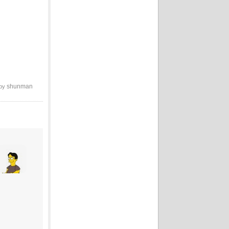
shunman
 by