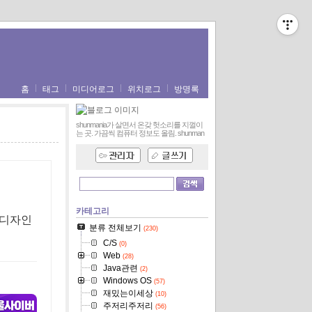
홈
태그
미디어로그
위치로그
방명록
shunmania가 살면서 온갖 헛소리를 지껄이
는 곳. 가끔씩 컴퓨터 정보도 올림.
shunman
카테고리
 디자인
분류 전체보기
(230)
C/S
(0)
Web
(28)
Java관련
(2)
Windows OS
(57)
재밌는이세상
(10)
주저리주저리
(56)