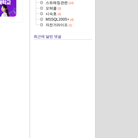
스트레칭관련
(14)
오락클
(3)
시슥호
(4)
MSSQL2005+
(4)
자전거라이프
(1)
최근에 달린 댓글