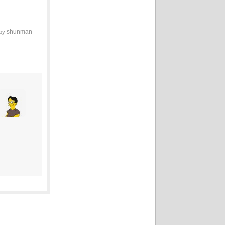
shunman
 by