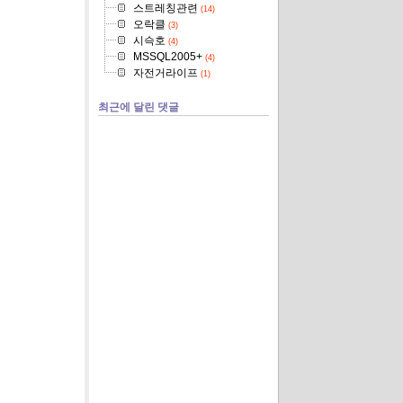
스트레칭관련
(14)
오락클
(3)
시슥호
(4)
MSSQL2005+
(4)
자전거라이프
(1)
최근에 달린 댓글