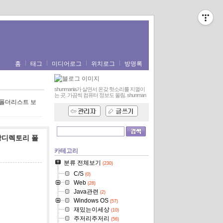
홈
태그
미디어로그
위치로그
방명록
shunmania가 살면서 온갖 헛소리를 지껄이
는 곳. 가끔씩 컴퓨터 정보도 올림.
shunman
리 폴더리스트 보
가상디렉토리 폴
카테고리
분류 전체보기
(230)
C/S
(0)
Web
(28)
Java관련
(2)
Windows OS
(57)
재밌는이세상
(10)
주저리주저리
(56)