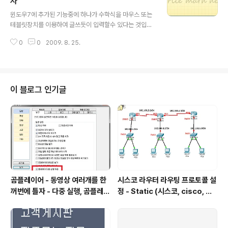
자
글 내용
윈도우7에 추가된 기능중에 하나가 수학식을 마우스 또는
테블릿장치를 이용하여 글쓰듯이 입력할수 있다는 것입니
다. 계산을 많이 하는 분들은 문서편집기에서 수식 입력을
0
0
2009. 8. 25.
많이 쓰는데 수식입력이 은근히 불편하죠 일일이 마우스로
찍고 값 넣고 .... 프로그램 -보조프로그램에가면 math inp
ut panel이라고 있습니다. 한국어로는 수식 입력 상자 쯤
되겠군요. 이걸 실행시키면 아래와 같은 창이 뜹니다 여기
에 마우스 또는 테블릿 장치를 이용해서 수식을 그려(?)주
이 블로그 인기글
면 됩니다. 사진에 보시면 마우스로 x의 제곱 더하기 y의
제곱이 8이라는 식을 마우스로 그리니까 상단부의 박스에
입력식이 그대로 만들어졌습니다. 그럼 이것을 붙여넣으려
는 문서에 커서를 대신후 아래쪽에 있는 insert를 누르시
면 됩니다. 아 그런데 ..
곰플레이어 - 동영상 여러개를 한
시스코 라우터 라우팅 프로토콜 설
꺼번에 틀자 - 다중 실행, 곰플레이
정 - Static (시스코, cisco, 라
어, Gom Player , 곰플레이어
우터 설정, router, 정적 프로토
다운
콜, static protocol)