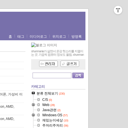
홈
태그
미디어로그
위치로그
방명록
shunmania가 살면서 온갖 헛소리를 지껄이
는 곳. 가끔씩 컴퓨터 정보도 올림.
shunman
카테고리
분류 전체보기
 이어폰, 가성비 이
(230)
C/S
(0)
Web
(28)
n, AMD,
Java관련
(2)
Windows OS
(57)
n, AMD,
재밌는이세상
(10)
주저리주저리
(56)