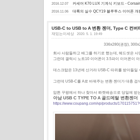
커세어 K70 LUX 기계식 키보드 - Corsair
2016.12.07
대륙의 실수 QCY19 블루투스 이어폰 개봉 -
2016.11.06
USB-C to USB to A 변환 젠더, Type C 컨버
재밌는이세상
2020. 5. 1. 19:49
336x280(권장), 30
회사 사람들하고 배그를 하기로 했는데, 헤드셋은 사
그런데 갤럭시 노트10 이어폰이 3.5파이 이어폰이
데스크탑은 13년에 산거라 USB-C 따위를 받아들일 수
그런데 USB-C를 A로 바꿔주는 변환 젠더가 대충 
암튼 꾸팡에서 하나 찾아서 롸켓배송으로 당일에 받는
아남 USB C TYPE TO A 골드메탈 변환젠더
https://www.coupang.com/vp/products/170115751