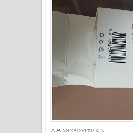
USB-C type to A convert되시겠다.