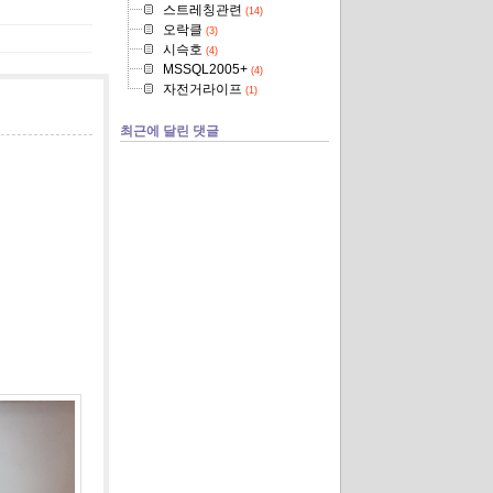
스트레칭관련
(14)
오락클
(3)
시슥호
(4)
MSSQL2005+
(4)
자전거라이프
(1)
최근에 달린 댓글