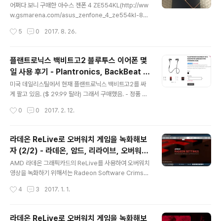
라.그래서 AS를 보냈었는데 제대로 수리도 안해서 보내더
어쩌다 보니 구매한 아수스 젠폰 4 ZE554KL(http://ww
라. 화가나서 고객 게시판에 항의했더니 끝까지 고쳐서 보
w.gsmarena.com/asus_zenfone_4_ze554kl-87
냈댄다.열받아서 바로 쓰레기통에 쳐박아버렸다. 근데 모
82.php) 아수스에서 만드는 핸드폰으로 새로 출시한지 2
작성시간
5
0
2017. 8. 26.
지리같이 그립감을 못 잊어서 다시 샀다....... 그리고 이 글
주밖에 안되는 진짜 따끈따끈한 제품이다.듀얼 카메라를
을 쓰는 당일 오전에 휠 버튼..
장점으로 내세우고 OIS 장착되 있고 어쩌고, 기능이 제법
좋다. 한국에는 출시도 안하는 폰인데 제품 모델이 공유다?
플랜트로닉스 백비트고2 블루투스 이어폰 몇
젠폰이 여러가지 모델이 있더라. 그냥 젠폰4, 저가형 버전
일 사용 후기 - Plantronics, BackBeat G
젠폰4 MAX, 젠폰4 SELFIE, 고급형 젠폰4 PRO.저가형
글 내용
O 2, bluetooth, 무선 이어폰, 음질 좋은 이
은 AP가 스냅4XX계열이라 너무 낮고, 고급형은 스냅835
미국 데일리스틸에서 현재 플랜트로닉스 백비트고2를 싸
어폰, 가성비 이어폰
인데 디스플레이가 아몰레드라 패스..... 그냥 젠폰4가 스냅
게 팔고 있음. ($ 29.99 딸라) 그래서 구매했음. - 정품 박
630/660 두가지 버전이 있는데 630 장착 모델은 오래
스 포장이 아니고 비닐 벌크 포장으로 받음- 기존에 사용중
작성시간
0
0
2017. 2. 12.
쓰기에는 살짝 부족할 듯 하고660 장..
이던 QY19 이어폰보다 음질 천억배 좋음 (벽 뒤에서 누가
말하는 것처럼 들리는 QY19랑 차원이 다름)- 기존에 사용
중이던 UE600과 음질은 비슷하고 음색은 저음이 약간 강
라데온 ReLive로 오버워치 게임을 녹화해보
조되있고 전체적으로 균형잡힌 느낌- 공간감 좋음- 배터리
자 (2/2) - 라데온, 암드, 리라이브, 오버워
실사용 3시간 감.- 배터리 대기도 쭉쭉 떨어짐- 그래서 이
글 내용
치, 그래픽 드라이버, 쉐도우 플레이, Radeo
어폰 보관 케이스에 보조 배터리 기능이 있음- 충전 케이스
AMD 라데온 그래픽카드의 ReLive를 사용하여 오버워치
n, AMD, Relive, Overwatch Graphic
배터리로 이어폰 두번 충전 가능함 - 고속 충전 기능이 없
영상을 녹화하기 위해서는 Radeon Software Crimso
어서 배터리 사용시간도 짧은 놈이 충전이 제법 오래 걸림-
n ReLive Edition이 설치되어 있어야 한다. - 여기 참고 -
Driver, Shadow Play, Radeon Softwa
작성시간
4
3
2017. 1. 1.
총평은 나름 가성비 이어폰으로 인기있는 QY19에 비해 가
ReLive 설정 항목바탕화면에서 빈 공간에 마우스 우클릭
re Crimson ReLive Edi..
격 크게 ..
하면 나오는 메뉴에서 AMD Radeon Settings을 실행
한다. 그러면 아래와 같은 설정 화면 나타난다. 중앙의 ReL
라데온 ReLive로 오버워치 게임을 녹화해보