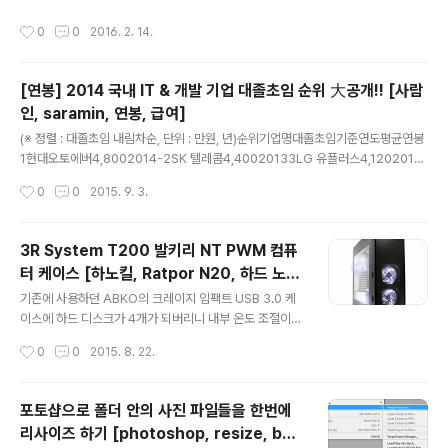
wing table summarizes the most recent operating system version nu
작성시간
0
0
2016. 2. 14.
mbers.Operating systemVersion numberWindows 1010.0*Windows
Server 2016 Technical Preview10.0*Windows 8.16.3*Windows Serv
er 2012 R..
[연봉] 2014 국내 IT & 개발 기업 대졸초임 순위 大공개!! [사람
인, saramin, 연봉, 급여]
글 내용
(※ 정렬 : 대졸초임 내림차순, 단위 : 만원, 년)순위기업명대졸초임기준연도평균연봉
1현대오토에버4,8002014-2SK 텔레콤4,40020133LG 유플러스4,1202013
4삼성SDS4,05020135LG CNS4,04020136노틸러스효성4,0002013-7삼
작성시간
0
0
2015. 9. 3.
성전자4,00020138한국후지쯔4,0002011-9한화 S&C4,0002013-10LG전
자4,000201311KT3,950201312SK C&C3,940201313현대 U&I3,85020
11-14CJ시스템즈3,8002013-15LG엔시스3,800201316코스콤3,7692012
3R System T200 발키리 NT PWM 컴퓨
-17동부 CNI3,750201318한진정보통신3,7302013-19현대정보기술3,7002
터 케이스 [하노킬, Ratpor N20, 하드 노이
01320싸이버로지텍3,6802013-21대림 I&S3,600201322롯데정보통..
글 내용
즈 킬]
기존에 사용하던 ABKO의 크레이지 임팩트 USB 3.0 케
이스에 하드 디스크가 4개가 되버리니 내부 온도 조절이
전혀 되지 않는 문제가발생. 거기에 크레이지 임팩트의 경
작성시간
0
0
2015. 8. 22.
우 하드디스크를 장착하려면 자체 하드디스크 가이드가 필
요한데 이 케이스 제품이 출시 3년밖에 안됬는데 벌써 단
종 크리. 하드디스크 가이드로 더 이상 재고가 없어 구매가
포토샵으로 폴더 안의 사진 파일들을 한번에
불가능 하다고 함. 크허허허허허허허허허허허허허허헉. 이
리사이즈 하기 [photoshop, resize, bat
케이스가 디자인도 멋지고 쓸만했는데 더 이상 쓰면 하드
글 내용