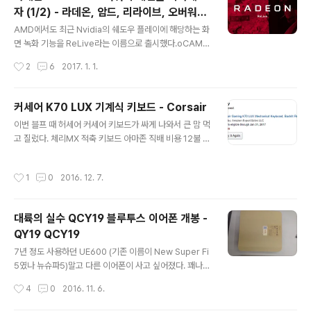
ive를 클릭하자. 처음 기본 설정은 ReLive 사용이 비활성
자 (1/2) - 라데온, 암드, 리라이브, 오버워치,
화 되어 있다. 한번 클릭해주면 활성화 되면서 ReLive의
글 내용
그래픽 드라이버, 쉐도우 플레이, Radeon,
기능들이 나타난다. Global (전역 설정) Global은 ReLiv
AMD에서도 최근 Nvidia의 쉐도우 플레이에 해당하는 화
AMD, Relive, Overwatch Graphic Dri
e 기능 전체에 적용되는 공통 옵션에 대한 설정이다. 주로
면 녹화 기능을 ReLive라는 이름으로 출시했다.oCAM이
저장 경로 지정이나, 기능 단축키에 대한 설정이다. - Rec
나 반디캠 같은 별도의 녹화 프로그램에 비해 매우 낮은 C
ver, Shadow Play, Radeon Software
작성시간
2
6
2017. 1. 1.
ord Desktop:..
PU 점유율로 고품질의 게임 영상을 녹화할 수 있고 트위치
Crimson ReLive Edi..
와 유튜브로 실시간 스트리밍 할 수 있다. 내 컴퓨터 사양은
아래와 같다.CPU: i5-3570 (인텔 3세대 아이비 브릿지)
커세어 K70 LUX 기계식 키보드 - Corsair
RAM: 16GBVGA: 라데온 R9 280x영상 녹화: Elgato
글 내용
이번 블프 때 허세어 커세어 키보드가 싸게 나와서 큰 맘 먹
HD60 이미 4년 가까이 지난 사양이라 CPU의 성능이 부
고 질렀다. 체리MX 적축 키보드 아마존 직배 비용 12불 포
족해 하드웨어적으로 영상을 녹화해주는 캡쳐보드를 사용
함해서 92.54불에 샀으니 한화로 치면 12만원쯤 되려나.
해도 720P 화질로 겨우 녹화가 가능했는데, ReLive를 사
배송이 올 때까지의 미칠듯한 기다림을 참고 또 참아 5일
용하면 1080P 화질 녹화가 가능하고 무엇보다 여전히 C
작성시간
1
0
2016. 12. 7.
정도 만에 드디어 손에 들어왔다 . 배송온 박스가 겁나 크
PU가 널널했다는 것이다. 아래의 조건을 만족한다면 A..
다. 박스를 벗기니 키보드 박스가 나타났다. (질소 충전급
박스) 박스를 한번 열어 볼까나............... 비닐 포장이 되있
대륙의 실수 QCY19 블루투스 이어폰 개봉 -
군 키보드 본체를 꺼내고 구성품을 보니까....... 뭔가 많다.
QY19 QCY19
왼쪽은 키보드 손목 받침대고 가운데는 키보드고..... 오른
글 내용
쪽은 게이머를 위한 게이머 키캡이랑 키 리무버 키보드 비
7년 정도 사용하던 UE600 (기존 이름이 New Super Fi
닐을 벗겨보니까 알루미늄 프레임이 제법 때깔난다. 플라
5였나 뉴슈파5)말고 다른 이어폰이 사고 싶어졌다. 꽤나
스틱이 아니고 알루미늄이라 그런지 무게감이 상당하..
발군의 성능인 뉴슈파급으로 맞춰서 이어폰을 사려면 돈이
작성시간
4
0
2016. 11. 6.
한두푼 들어가는 것도 아니고 그냥 가성비로 유명한 이어
폰이나 하나 사볼까 하다가 요새 대륙의 실수로 한창 유명