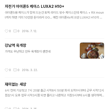
한 QCY의 이어폰을 사볼까했다. 그중에서도 가장 최근에
자전거 아이폰5 케이스 LUXA2 H10+
나온 블루투스 이어폰인 QY19 모델이 디자인이 맘에 들어
글 내용
아이폰5용 케이스가 맘에 드는건 토픽 라이드 방수 케이스인데 케이스 + RX moun
서 사봤다. 2만원 초반인 가격 주제에 APT-X지원에 블루
t까지 하면 거의 10만원 돈이라서 GG... 예전 아이폰4s에 쓰던 LUXA2 H10의 후
투스 4.1을 지원한다니 성능이 어떨까 궁금해서리. 해외직
속작이 나와서 보니까 미국에서는 $34 수준에 팔고 있어서 이걸 사기로 결정. 근데
구로 사면 시간도 오래 걸리고 요새는 직구나 국내 쇼핑몰
구글 검색중에 보니까 호주 이베이에서 엄청 싸게 팔고 있다. 단돈 $19 호주 달러.
에서 파는거나 가격이 비슷해서 2만3천원에 팔고 있는 11
작성시간
0
0
2016. 7. 12.
여기에 직구 배송비까지 한다 하더라도 미국보다는 좀 더 싸게 살 수 있어서 배송대
번가에서 주문해버렸다. 주문 하루만에 받아본 QY19 케이
행을 알아봤는데 호주 배송대행은 업체마다 딱히 크게 다른게 없더라. 그래서 일단은
스. 무려 한국 정발 제..
직구스타(http://www.zik9star.com)를 통해서 구매해보기로 결정. 직구스타에서
강남역 육개장
이렇게 사이트 홍보 url을 올려주면 배송비 일부를 할인해 준다고 해서 올려봤는데
글 내용
앞으로 계속 사용하게 될지 ..
가격도 무난하고 만두 육개장이 괜찬네 ​
작성시간
0
0
2016. 3. 22.
재미없는 세상
글 내용
6시 전에 기상씻고 7시 20분 출근 시작8시 50분 회사 도착9시부터 근무 시작12시
점심1시 오후 업무 시작3시쯤 되면 졸리고 나른하고 지침5시부터 6시를 생각하며
버티기 시작6시면 아 이제 집에 갈 수 있겠구나6시 칼퇴하기엔 일도 남았고 눈치보
여 삐대기6시 30분 슬슬 가볼까 눈치게임 시작6시 35분 아싸 집으로6시 45분 지
작성시간