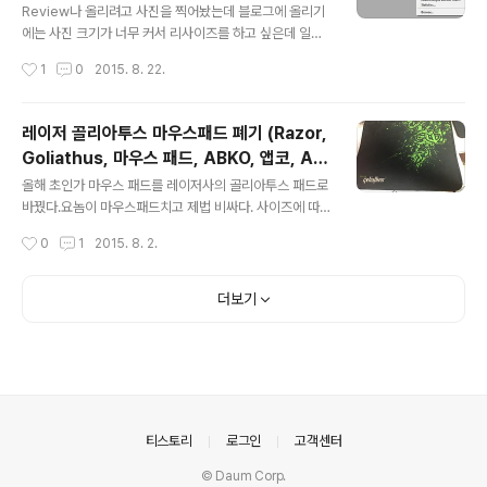
ch resize]
디스크가 폭탄이 될 것 같아서 다른 케이스를 구매하기로
Review나 올리려고 사진을 찍어놨는데 블로그에 올리기
결정 가성비로 유명한 ABKO 케이스도 보고, 풍 케이스로
에는 사진 크기가 너무 커서 리사이즈를 하고 싶은데 일일
유명한 GMC 것도 보고 이거보고 저거보고 요거보고 해봤
이 변환해주기가 너무귀찮을 땐 이렇게 따라 하면 된다. 1.
작성시간
1
0
2015. 8. 22.
는데, 디자인이나 내가 원하는 성능면에서 딱히 눈에 들어
Photoshop을 실행하고 File > Scripts > Image Pro
오는 제품이 없던 중에 이 놈이 눈에 들..
cessor menu를 실행한다. 2. Image Processor 윈도
우가 나타나는데 (1)에서 전체 리사이즈를 할 사진 파일이
레이저 골리아투스 마우스패드 폐기 (Razor,
있는 폴더를 선택한다.(2)에서 Save in Same Location
Goliathus, 마우스 패드, ABKO, 앱코, AK
을 선택하면 사진 파일이 있는 폴더에 자동으로 폴더를 만
글 내용
MP300)
들고 리사이즈된 사진 파일을 저장한다.(3)에서 jpg 이미
올해 초인가 마우스 패드를 레이저사의 골리아투스 패드로
지로 저장하는데 저장 품질과 저장 크기를 지정하고 run
바꿨다.요놈이 마우스패드치고 제법 비싸다. 사이즈에 따
버튼을 클릭하면 된다. 그러면 JPEG 폴더가 만들어지고
라 다르지만 최소 만 얼마 이상이니까.골리아투스 마우스
작성시간
0
1
2015. 8. 2.
사진 파일들이 자동으로 지정한 크기로..
패드가 처음엔 정말 새로운 세계를 알계 해줬다.마우스가
부드럽게 슥슥 나가고 마우스 제동도 칼이어서 정말 좋은
마우스 패드라고 생각했다. 그런데 골리아투스 요놈이 천
더보기
재질이다 보니 시간이 지나면서 점점 때가 타기 시작하면
서문제가 생겼다. 천이 오염되기 시작하면서 마우스 움직
임이 점점 뻑뻑해지더니이제는 장시간 사용하면 할 수록
손이 아플정도까지 제대로 움직여지지도 않는 것이다. 뭐
나름 깨끗하게 쓴다고 했지만 땀부터 시작해서 여러 오염
물질을 막을 수 없으니이건 천재질의 한계라 생각할 수 밖
의안내
티스토리
로그인
고객센터
에 없다.인터넷에서 나온 방법대로 청소도 해봤지만 이미
한번..
© Daum Corp.