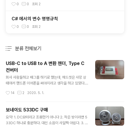
0
0
조회
2
C# 에서의 변수 명명규칙
0
0
조회
2
분류 전체보기
주요 글 목록
USB-C to USB to A 변환 젠더, Type C
컨버터
글 내용
회사 사람들하고 배그를 하기로 했는데, 헤드셋은 사망 상
태여서 핸드폰 이어폰을 써야지라고 생각을 하고 있었다.
그런데 갤럭시 노트10 이어폰이 3.5파이 이어폰이 아니고
작성시간
14
2
2020. 5. 1.
USB-C 타입 이어폰이었다. 끄아아아아아아아아아아아아
아악 데스크탑은 13년에 산거라 USB-C 따위를 받아들일
수 없기에 급하게 USB A로 변환할 수 있는 젠더를 검색하
보네이도 533DC 구매
기 시작.. 그런데 USB-C를 A로 바꿔주는 변환 젠더가 대
글 내용
요약: 1. DC모터라고 조용한거 아니다 2. 작은 방이라면 5
충 검색해서 나올줄 알았는데 진짜 안나온다. 대부분 A를
33DC 하나로 충분하다. 대신 소음이 사알짝 아쉽다. 3. 거
C로 바꿔주는거더라 암튼 꾸팡에서 하나 찾아서 롸켓배송
의 같은 바람세기라고 가정하면 660이 훨씬 조용하다. 53
으로 당일에 받는 변환 젠더. 아남 USB C TYPE TO A 골