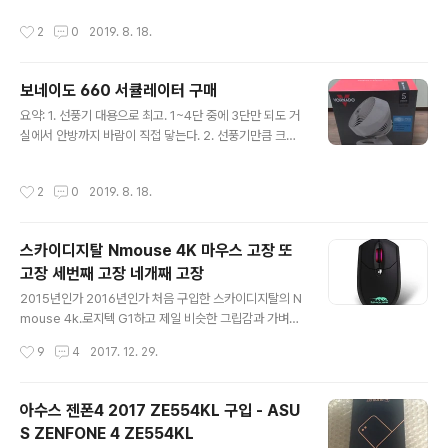
3DC 최고 풍속은 비행기 이륙한다. 4. 리모콘 부재의 아쉬
드메탈 변환젠더 https://www.coupang.com/vp/pro
작성시간
2
0
2019. 8. 18.
움 9/7/2019 사용기: 533DC를 선풍기 대용으로 쓰기엔
ducts/170115751?vendorItemId=422768..
아쉽다. 633DC 살걸...... 샤워하고 머리 말릴 때 구우웃
보네이도 660 서큘레이터 구매
글 내용
요약: 1. 선풍기 대용으로 최고. 1~4단 중에 3단만 되도 거
실에서 안방까지 바람이 직접 닿는다. 2. 선풍기만큼 크고
소음도 크다. 3. 모가지 내구성 불안함. 지금은 괜찮은데 오
래 쓰면 고정이 잘 안될거 같은데 4. 리모콘 있으면 좋았을
작성시간
2
0
2019. 8. 18.
텐데 9/7/2019 사용기 조아. 아~주~ 조아
스카이디지탈 Nmouse 4K 마우스 고장 또
고장 세번째 고장 네개째 고장
글 내용
2015년인가 2016년인가 처음 구입한 스카이디지탈의 N
mouse 4k.로지텍 G1하고 제일 비슷한 그립감과 가벼운
클릭감, 딸깍거리면서 부드럽게 돌아가는 휠에 매료되어
작성시간
9
4
2017. 12. 29.
최고의 마우스라 생각하던 마우스. 집에서 게임할때도 쓰
고 회사 업무용 컴에도 이 마우스로 교체해서 정말 만족하
면서 썼다 근데 최대의 단점은 고장이 정말 잘나더라. 집에
아수스 젠폰4 2017 ZE554KL 구입 - ASU
있는것도 고장, 회사에 있는 것도 고장첨에는 AS보내기도
S ZENFONE 4 ZE554KL
귀찮아서 그냥 새로 사서 교체해서 썼다. 근데 또 고장나더
글 내용