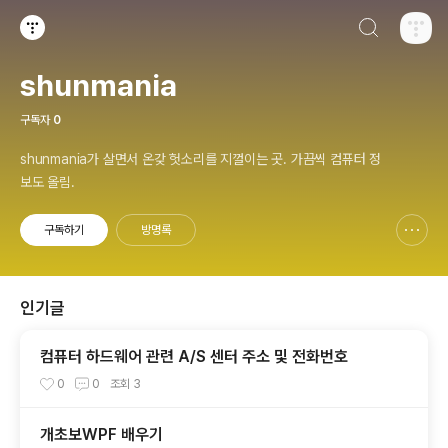
검색하기
티스토리
shunmania
구독자
0
shunmania가 살면서 온갖 헛소리를 지껄이는 곳. 가끔씩 컴퓨터 정
보도 올림.
구독하기
방명록
신고하기 레이어
열기
인기글
컴퓨터 하드웨어 관련 A/S 센터 주소 및 전화번호
0
0
조회
3
개초보WPF 배우기