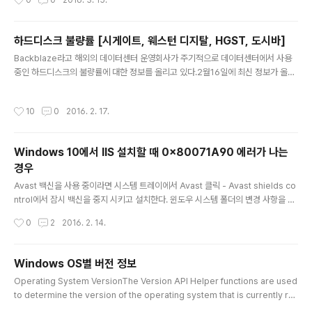
0
0
2016. 3. 15.
하철에는 사람이 왜이리 많니8시 10분 집 도착9시 밥 먹고 씻고 잠시 서핑10시밖에
안됬는데 왜 이리 안몸이 아프니10시 30분 바닥에 누워서 핸드폰11시 아아 눈이 감
긴다11시 20분 나는 이미 자고 있다. 매일 반복의 일상. 변화에 둔감해져가고 의욕이
하드디스크 불량률 [시게이트, 웨스턴 디지탈, HGST, 도시바]
떨어진다
글 내용
Backblaze라고 해외의 데이터센터 운영회사가 주기적으로 데이터센터에서 사용
중인 하드디스크의 불량률에 대한 정보를 올리고 있다.2월16일에 최신 정보가 올라
와서 정리를 해본다. 전체 원문은 이 링크에서 확인할 수 있다. 아래의 표는 2013년
부터 2015년까지 하드디스크 제조회사별 불량률을 그래프로 나타낸 것이다.웨스턴
작성시간
10
0
2016. 2. 17.
디지털의 불량률이 가장 높은 것으로 나온다. 작년부터 말이 많았던 시게이트 3TB
불량률을 생각하면 웨스턴 디지탈의 불량률 수치가 너무나 높다고 느껴진다. 그 다음
순위는 역시나 시게이트. 전체적인 불량률은 히타치 HGST가 가장 낮은 걸로 나오
Windows 10에서 IIS 설치할 때 0x80071A90 에러가 나는
고 있다.Backblaze에서 운영 중인 하드디스크의 제조업체 비율은 시게이트와 히타
경우
치 HGST가 제일 많이 사용되고 있다.그 다음은 웨스턴..
글 내용
Avast 백신을 사용 중이라면 시스템 트레이에서 Avast 클릭 - Avast shields co
ntrol에서 잠시 백신을 중지 시키고 설치한다. 윈도우 시스템 폴더의 변경 사항을 체
크해서 막도록 되어 있는 듯 하다.
작성시간
0
2
2016. 2. 14.
Windows OS별 버전 정보
글 내용
Operating System VersionThe Version API Helper functions are used
to determine the version of the operating system that is currently run
ning. For more information, see Getting the System Version.The follo