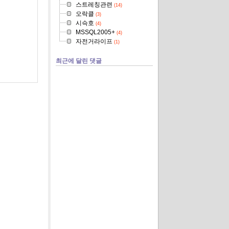
스트레칭관련
(14)
오락클
(3)
시슥호
(4)
MSSQL2005+
(4)
자전거라이프
(1)
최근에 달린 댓글