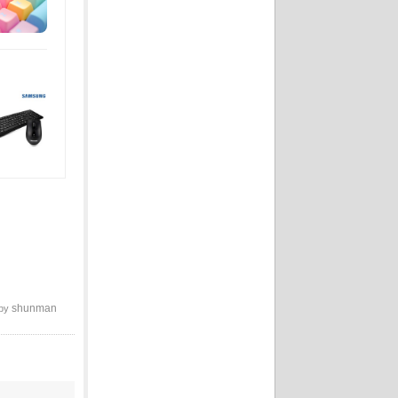
shunman
 by