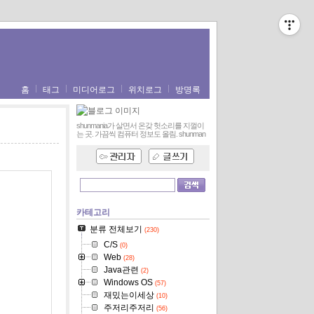
홈
태그
미디어로그
위치로그
방명록
shunmania가 살면서 온갖 헛소리를 지껄이
는 곳. 가끔씩 컴퓨터 정보도 올림.
shunman
카테고리
분류 전체보기
(230)
C/S
(0)
Web
(28)
Java관련
(2)
Windows OS
(57)
재밌는이세상
(10)
주저리주저리
(56)