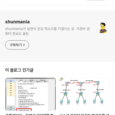
관련 무료 상담 및 컨설팅 가능!!
로그 정보
shunmania
shunmania가 살면서 온갖 헛소리를 지껄이는 곳. 가끔씩 컴
퓨터 정보도 올림.
구독하기
이 블로그 인기글