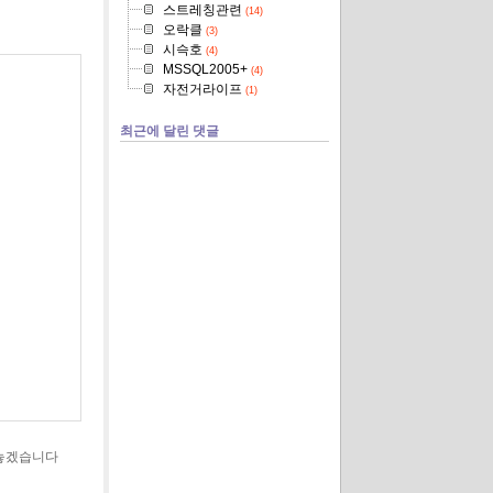
스트레칭관련
(14)
오락클
(3)
시슥호
(4)
MSSQL2005+
(4)
자전거라이프
(1)
최근에 달린 댓글
려놓겠습니다