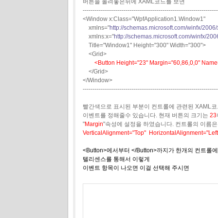
버튼을 올려놓은뒤에 XAML코드를 보면
---------------------------------------------------------------------
<Window x:Class="WpfApplication1.Window1"
xmlns="
http://schemas.microsoft.com/winfx/2006/
xmlns:x="
http://schemas.microsoft.com/winfx/200
Title="Window1" Height="300" Width="300">
<Grid>
<Button Height="23" Margin="60,86,0,0" Name=
</Grid>
</Window>
---------------------------------------------------------------------
빨간색으로 표시된 부분이 컨트롤에 관련된 XAML
이벤트를 정해줄수 있습니다. 현재 버튼의 크기는
23
"
Margin
"속성에 설정을 하였습니다. 컨트롤의 이름
VerticalAlignment="Top" HorizontalAlignment="Lef
<Button>에서부터 </Button>까지가 한개의 컨트
텔리센스를 통해서 이렇게
이벤트 항목이 나오면 이걸 선택해 주시면