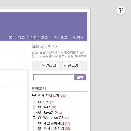
홈
태그
미디어로그
위치로그
방명록
shunmania가 살면서 온갖 헛소리를 지껄이
는 곳. 가끔씩 컴퓨터 정보도 올림.
shunman
카테고리
분류 전체보기
(230)
C/S
(0)
Web
(28)
Java관련
(2)
Windows OS
(57)
재밌는이세상
(10)
주저리주저리
(56)