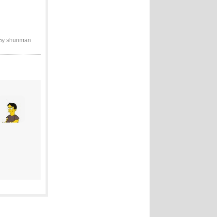
shunman
 by