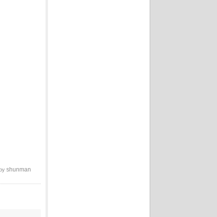
shunman
 by