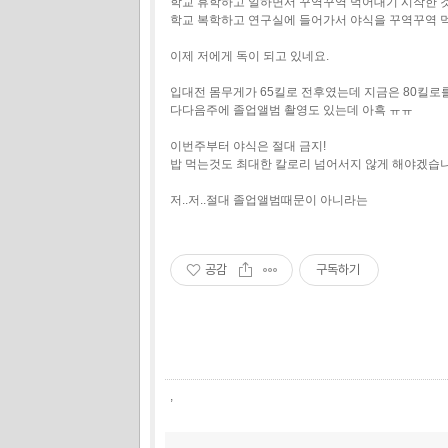
학교 휴학하고 일하면서 꾸역꾸역 먹어대기 시작한 
학교 복학하고 연구실에 들어가서 야식을 꾸역꾸역 
이제 저에게 독이 되고 있네요.
입대전 몸무게가 65킬로 전후였는데 지금은 80킬로
다다음주에 졸업앨범 촬영도 있는데 아흑 ㅠㅠ
이번주부터 야식은 절대 금지!
밥 먹는것도 최대한 칼로리 넘어서지 않게 해야겠습
저..저..절대 졸업앨범때문이 아니라는
공감
구독하기
,