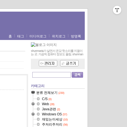
홈
태그
미디어로그
위치로그
방명록
shunmania가 살면서 온갖 헛소리를 지껄이
는 곳. 가끔씩 컴퓨터 정보도 올림.
shunman
카테고리
분류 전체보기
(230)
C/S
(0)
Web
(28)
Java관련
(2)
Windows OS
(57)
재밌는이세상
(10)
주저리주저리
(56)