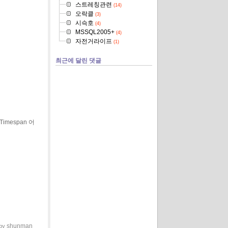
스트레칭관련
(14)
오락클
(3)
시슥호
(4)
MSSQL2005+
(4)
자전거라이프
(1)
최근에 달린 댓글
imespan 어
shunman
 by