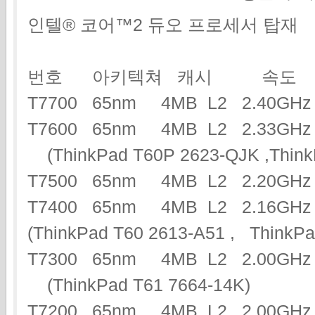
인텔® 코어™2 듀오 프로세서 탑재
번호 아키텍쳐 캐시 속도
T7700 65nm 4MB L2 2.40G
T7600 65nm 4MB L2 2.33G
(ThinkPad T60P 2623-QJK ,Think
T7500 65nm 4MB L2 2.20G
T7400 65nm 4MB L2 2.16GHz
(ThinkPad T60 2613-A51 , Think
T7300 65nm 4MB L2 2.00GHz
(ThinkPad T61 7664-14K)
T7200 65nm 4MB L2 2.00G