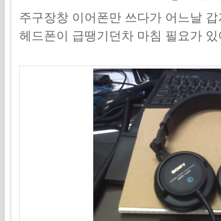
주구장창 이어폰만 쓰다가 어느날 
헤드폰이 급땡기던차 마침 필요가 있