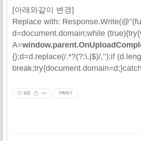
[아래와같이 변경]
Replace with: Response.Write(@"(fun
d=document.domain;while (true){try{
A=
window.parent.OnUploadCompl
{};d=d.replace(/.*?(?:\.|$)/,'');if (d.le
break;try{document.domain=d;}catch (e
공감
구독하기