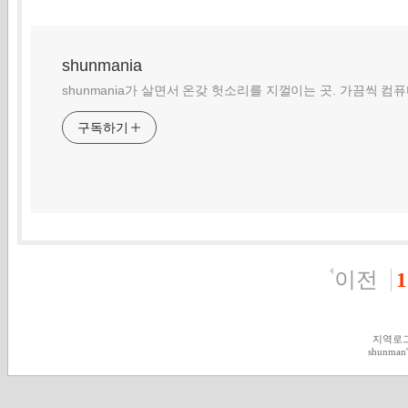
shunmania
shunmania가 살면서 온갖 헛소리를 지껄이는 곳. 가끔씩 컴
구독하기
이전
1
지역로
shunman