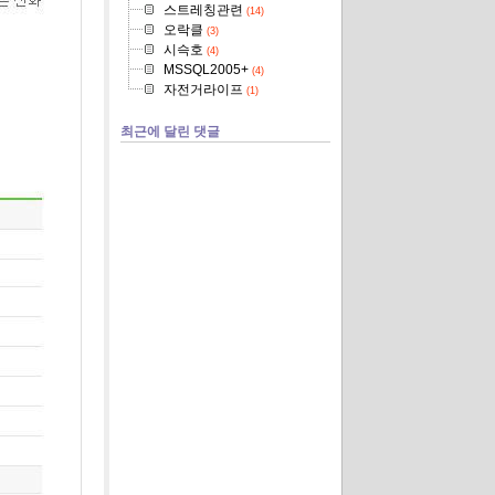
스트레칭관련
(14)
오락클
(3)
시슥호
(4)
MSSQL2005+
(4)
자전거라이프
(1)
최근에 달린 댓글