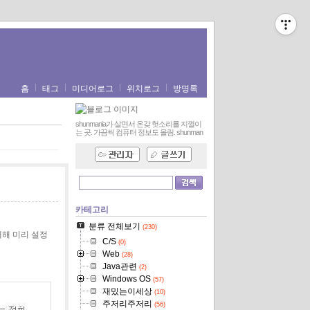
홈
태그
미디어로그
위치로그
방명록
shunmania가 살면서 온갖 헛소리를 지껄이
는 곳. 가끔씩 컴퓨터 정보도 올림.
shunman
카테고리
분류 전체보기
(230)
대해 미리 설정
C/S
(0)
Web
(28)
Java관련
(2)
Windows OS
(57)
재밌는이세상
(10)
주저리주저리
(56)