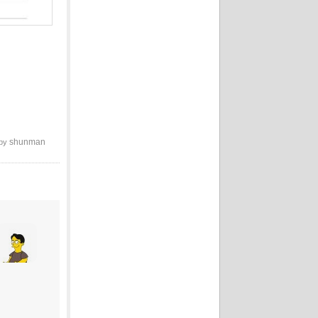
shunman
 by