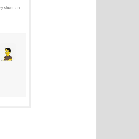
shunman
 by