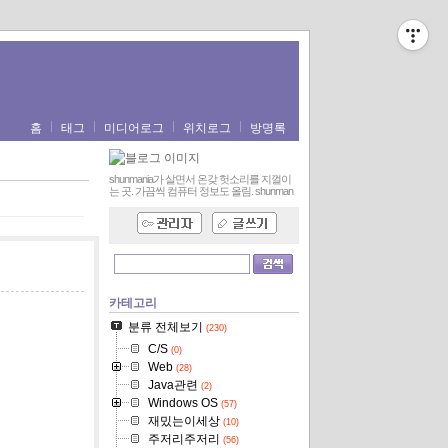
홈
태그
미디어로그
위치로그
방명록
shunmania가 살면서 온갖 헛소리를 지껄이
는 곳. 가끔씩 컴퓨터 정보도 올림.
shunman
카테고리
분류 전체보기
(230)
C/S
(0)
Web
(28)
Java관련
(2)
Windows OS
(57)
재밌는이세상
(10)
주저리주저리
(56)