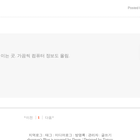
Posted
껄이는 곳. 가끔씩 컴퓨터 정보도 올림.
이전
1
다음
지역로그
:
태그
:
미디어로그
:
방명록
:
관리자
:
글쓰기
shunman
's Blog is powered by
Daum
/ Designed by
Tistory