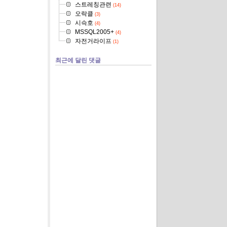
스트레칭관련
(14)
오락클
(3)
시슥호
(4)
MSSQL2005+
(4)
자전거라이프
(1)
최근에 달린 댓글