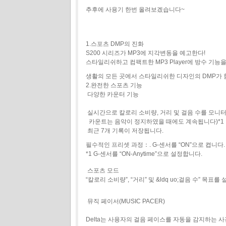
추후에 사용기 한번 올려보겠습니다~
1.스포츠 DMP의 진화
S200 시리즈가 MP3에 지각변동을 예고한다!
스타일리쉬하고 컴팩트한 MP3 Player에 방수 기능
생활의 모든 곳에서 스타일리쉬한 디자인의 DMP가 
2.완전한 스포츠 기능
다양한 카운터 기능
실시간으로 칼로리 소비량, 거리 및 걸음 수를 모니터
카운트는 음악이 정지하였을 때에도 계속됩니다)*1
최근 7개 기록이 저장됩니다.
필수적인 프리셋 과정：. G-센서를 “ON”으로 켭니다.
*1 G-센서를 “ON-Anytime”으로 설정합니다.
스포츠 모드
“칼로리 소비량”, “거리” 및 &ldq uo;걸음 수” 목표를
뮤직 페이서(MUSIC PACER)
Delta는 사용자의 걸음 페이스를 자동을 감지하는 