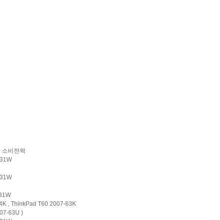
소비전력
z 31W
z 31W
 31W
K , ThinkPad T60 2007-63K
07-63U )