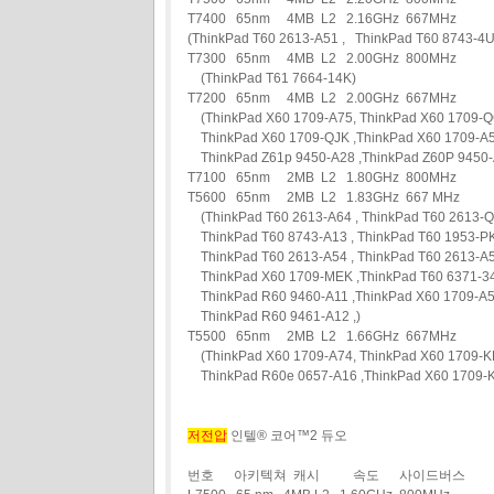
T7400 65nm 4MB L2 2.16GHz 667MHz
(ThinkPad T60 2613-A51 , ThinkPad T60 8743-
T7300 65nm 4MB L2 2.00GHz 800MHz
(ThinkPad T61 7664-14K)
T7200 65nm 4MB L2 2.00GHz 667MHz
(ThinkPad X60 1709-A75, ThinkPad X60 1709-
ThinkPad X60 1709-QJK ,ThinkPad X60 1709-A5
ThinkPad Z61p 9450-A28 ,ThinkPad Z60P 9450-A
T7100 65nm 2MB L2 1.80GHz 800MHz
T5600 65nm 2MB L2 1.83GHz 667 MHz
(ThinkPad T60 2613-A64 , ThinkPad T60 2613-
ThinkPad T60 8743-A13 , ThinkPad T60 1953-PK
ThinkPad T60 2613-A54 , ThinkPad T60 2613-A5
ThinkPad X60 1709-MEK ,ThinkPad T60 6371-34
ThinkPad R60 9460-A11 ,ThinkPad X60 1709-A56
ThinkPad R60 9461-A12 ,)
T5500 65nm 2MB L2 1.66GHz 667MHz
(ThinkPad X60 1709-A74, ThinkPad X60 1709-KP
ThinkPad R60e 0657-A16 ,ThinkPad X60 1709-
저전압
인텔® 코어™2 듀오
번호 아키텍쳐 캐시 속도 사이드버스