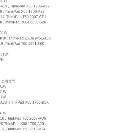
z 31W
13 , ThinkPad X60 1706-A99 ,
 , ThinkPad X60 1709-A28
24 ,ThinkPad T60 2007-CP1
K ,ThinkPad R60e 0658-52K
z 31W
KJK ,ThinkPad Z61m 9451-A38
9 ,ThinkPad T60 1951-38K
z 31W
TK
소비전력
z 31W
 31W
 31W
A38 ,ThinkPad X60 1706-B5K
 31W
16 ,ThinkPad T60 2007-AQ6
2K,ThinkPad X60 1709-A29
EK ,ThinkPad T60 2613-A24