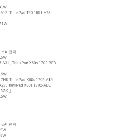
 31W
A12 ,ThinkPad T60 1951-A73
31W
소비전력
 15W
-A31 , ThinkPad X60s 1702-BE8
 15W
-7NK,ThinkPad X60s 1705-A15
A27,ThinkPad X60s 1702-AD1
3GK ,)
15W
소비전력
z 9W
 9W