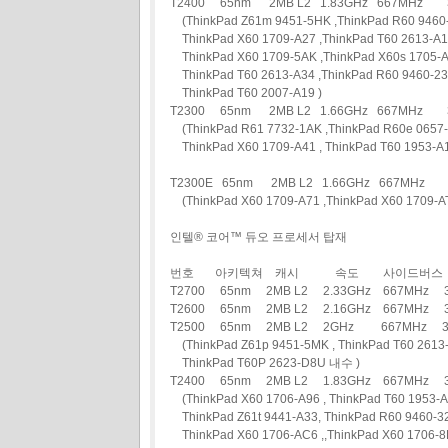
T2400 65nm 2MB L2 1.83GHz 667MH
(ThinkPad Z61m 9451-5HK ,ThinkPad R60 9460-A
ThinkPad X60 1709-A27 ,ThinkPad T60 2613-A19
ThinkPad X60 1709-5AK ,ThinkPad X60s 1705-A
ThinkPad T60 2613-A34 ,ThinkPad R60 9460-23
ThinkPad T60 2007-A19 )
T2300 65nm 2MB L2 1.66GHz 667MH
(ThinkPad R61 7732-1AK ,ThinkPad R60e 0657-
ThinkPad X60 1709-A41 , ThinkPad T60 1953-A1
T2300E 65nm 2MB L2 1.66GHz 667MH
(ThinkPad X60 1709-A71 ,ThinkPad X60 1709-A
인텔® 코어™ 듀오 프로세서 탑재
번호 아키텍쳐 캐시 속도 사이드버스 
T2700 65nm 2MB L2 2.33GHz 667MH
T2600 65nm 2MB L2 2.16GHz 667MHz
T2500 65nm 2MB L2 2GHz 667MHz
(ThinkPad Z61p 9451-5MK , ThinkPad T60 2613-
ThinkPad T60P 2623-D8U 내수 )
T2400 65nm 2MB L2 1.83GHz 667MHz
(ThinkPad X60 1706-A96 , ThinkPad T60 1953-A
ThinkPad Z61t 9441-A33, ThinkPad R60 9460-3
ThinkPad X60 1706-AC6 ,,ThinkPad X60 1706-8