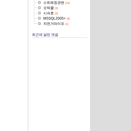
스트레칭관련
(14)
오락클
(3)
시슥호
(4)
MSSQL2005+
(4)
자전거라이프
(1)
최근에 달린 댓글