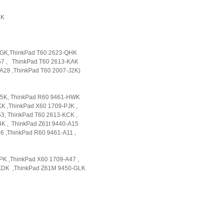
4UK
QGK,ThinkPad T60 2623-QHK
7 , ThinkPad T60 2613-KAK
28 ,ThinkPad T60 2007-J2K)
Q5K, ThinkPad R60 9461-HWK
K ,ThinkPad X60 1709-PJK ,
3, ThinkPad T60 2613-KCK ,
K , ThinkPad Z61t 9440-A15
 ,ThinkPad R60 9461-A11 ,
K ,ThinkPad X60 1709-A47 ,
KDK ,ThinkPad Z61M 9450-GLK