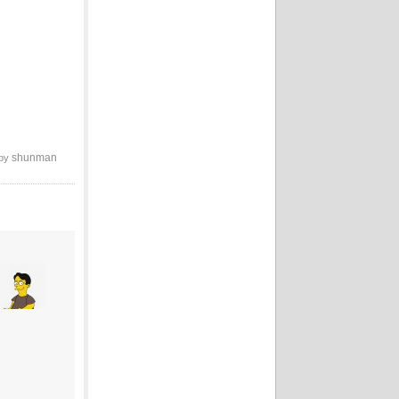
shunman
 by