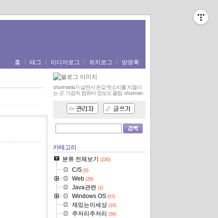
홈
태그
미디어로그
위치로그
방명록
shunmania가 살면서 온갖 헛소리를 지껄이
는 곳. 가끔씩 컴퓨터 정보도 올림.
shunman
카테고리
분류 전체보기
(230)
C/S
(0)
Web
(28)
Java관련
(2)
Windows OS
(57)
재밌는이세상
(10)
주저리주저리
(56)