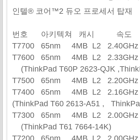
인텔® 코어™2 듀오 프로세서 탑재
번호 아키텍쳐 캐시 속도
T7700 65nm 4MB L2 2.40G
T7600 65nm 4MB L2 2.33G
(ThinkPad T60P 2623-QJK ,Think
T7500 65nm 4MB L2 2.20G
T7400 65nm 4MB L2 2.16GHz
(ThinkPad T60 2613-A51 , Think
T7300 65nm 4MB L2 2.00GHz
(ThinkPad T61 7664-14K)
T7200 65nm 4MB L2 2.00G