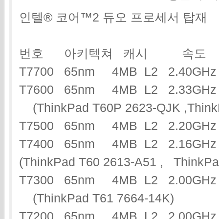
인텔® 코어™2 듀오 프로세서 탑재
번호 아키텍쳐 캐시 속도
T7700 65nm 4MB L2 2.40G
T7600 65nm 4MB L2 2.33G
(ThinkPad T60P 2623-QJK ,Think
T7500 65nm 4MB L2 2.20G
T7400 65nm 4MB L2 2.16GHz
(ThinkPad T60 2613-A51 , Think
T7300 65nm 4MB L2 2.00GHz
(ThinkPad T61 7664-14K)
T7200 65nm 4MB L2 2.00G