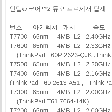
인텔® 코어™2 듀오 프로세서 탑재
번호 아키텍쳐 캐시 속도
T7700 65nm 4MB L2 2.40G
T7600 65nm 4MB L2 2.33G
(ThinkPad T60P 2623-QJK ,Think
T7500 65nm 4MB L2 2.20G
T7400 65nm 4MB L2 2.16GHz
(ThinkPad T60 2613-A51 , Think
T7300 65nm 4MB L2 2.00GHz
(ThinkPad T61 7664-14K)
T7200 65nm 4MB L2 2.00G