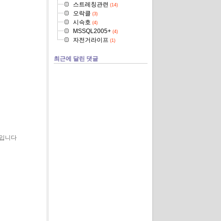
스트레칭관련
(14)
오락클
(3)
시슥호
(4)
MSSQL2005+
(4)
자전거라이프
(1)
최근에 달린 댓글
북입니다