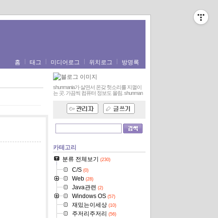
홈
태그
미디어로그
위치로그
방명록
shunmania가 살면서 온갖 헛소리를 지껄이
는 곳. 가끔씩 컴퓨터 정보도 올림.
shunman
카테고리
분류 전체보기
(230)
C/S
(0)
Web
(28)
Java관련
(2)
Windows OS
(57)
재밌는이세상
(10)
주저리주저리
(56)