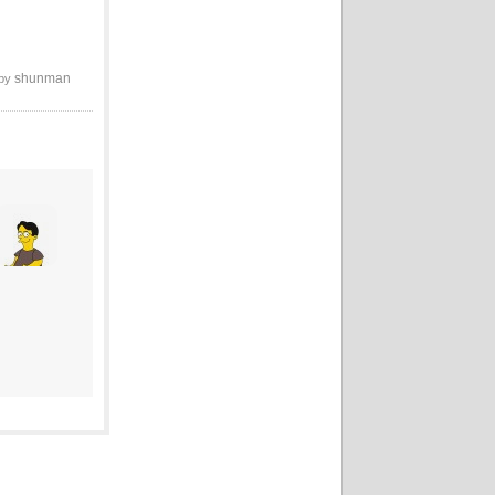
shunman
 by