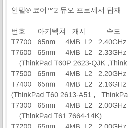
인텔® 코어™2 듀오 프로세서 탑재
번호 아키텍쳐 캐시 속도
T7700 65nm 4MB L2 2.40G
T7600 65nm 4MB L2 2.33G
(ThinkPad T60P 2623-QJK ,Think
T7500 65nm 4MB L2 2.20G
T7400 65nm 4MB L2 2.16GHz
(ThinkPad T60 2613-A51 , Think
T7300 65nm 4MB L2 2.00GHz
(ThinkPad T61 7664-14K)
T7200 65nm 4MB L2 2.00G