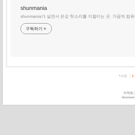
shunmania
shunmania가 살면서 온갖 헛소리를 지껄이는 곳. 가끔씩 컴
구독하기
이전
1
지역로
shunman