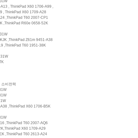
z 31W
13 , ThinkPad X60 1706-A99 ,
 , ThinkPad X60 1709-A28
24 ,ThinkPad T60 2007-CP1
K ,ThinkPad R60e 0658-52K
z 31W
KJK ,ThinkPad Z61m 9451-A38
9 ,ThinkPad T60 1951-38K
z 31W
TK
소비전력
z 31W
 31W
 31W
A38 ,ThinkPad X60 1706-B5K
 31W
16 ,ThinkPad T60 2007-AQ6
2K,ThinkPad X60 1709-A29
EK ,ThinkPad T60 2613-A24