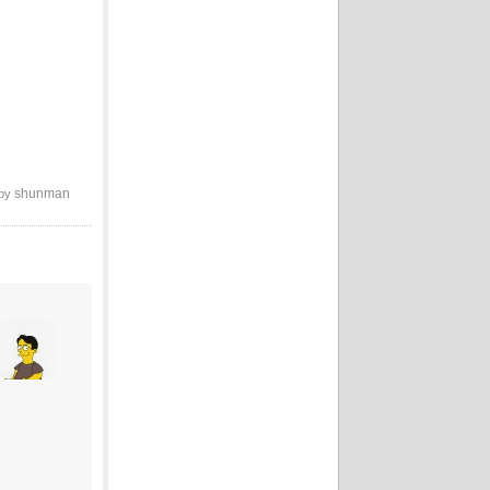
shunman
 by