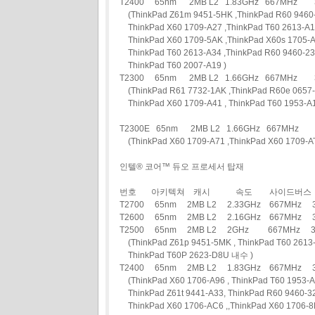
T2400 65nm 2MB L2 1.83GHz 667MH
(ThinkPad Z61m 9451-5HK ,ThinkPad R60 9460-A
ThinkPad X60 1709-A27 ,ThinkPad T60 2613-A19
ThinkPad X60 1709-5AK ,ThinkPad X60s 1705-A
ThinkPad T60 2613-A34 ,ThinkPad R60 9460-23
ThinkPad T60 2007-A19 )
T2300 65nm 2MB L2 1.66GHz 667MH
(ThinkPad R61 7732-1AK ,ThinkPad R60e 0657-
ThinkPad X60 1709-A41 , ThinkPad T60 1953-A1
T2300E 65nm 2MB L2 1.66GHz 667MH
(ThinkPad X60 1709-A71 ,ThinkPad X60 1709-A
인텔® 코어™ 듀오 프로세서 탑재
번호 아키텍쳐 캐시 속도 사이드버스 
T2700 65nm 2MB L2 2.33GHz 667MH
T2600 65nm 2MB L2 2.16GHz 667MHz
T2500 65nm 2MB L2 2GHz 667MHz
(ThinkPad Z61p 9451-5MK , ThinkPad T60 2613-
ThinkPad T60P 2623-D8U 내수 )
T2400 65nm 2MB L2 1.83GHz 667MHz
(ThinkPad X60 1706-A96 , ThinkPad T60 1953-A
ThinkPad Z61t 9441-A33, ThinkPad R60 9460-3
ThinkPad X60 1706-AC6 ,,ThinkPad X60 1706-8