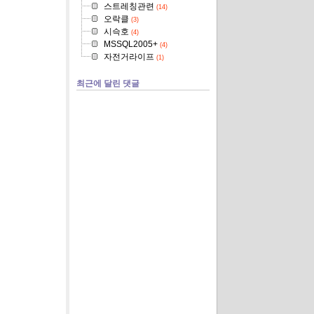
스트레칭관련
(14)
오락클
(3)
시슥호
(4)
MSSQL2005+
(4)
자전거라이프
(1)
최근에 달린 댓글