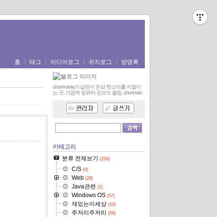
홈
태그
미디어로그
위치로그
방명록
shunmania가 살면서 온갖 헛소리를 지껄이
는 곳. 가끔씩 컴퓨터 정보도 올림.
shunman
카테고리
분류 전체보기
(230)
C/S
(0)
Web
(28)
Java관련
(2)
Windows OS
(57)
재밌는이세상
(10)
주저리주저리
(56)