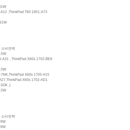
 31W
A12 ,ThinkPad T60 1951-A73
31W
소비전력
 15W
-A31 , ThinkPad X60s 1702-BE8
 15W
-7NK,ThinkPad X60s 1705-A15
A27,ThinkPad X60s 1702-AD1
3GK ,)
15W
소비전력
z 9W
 9W