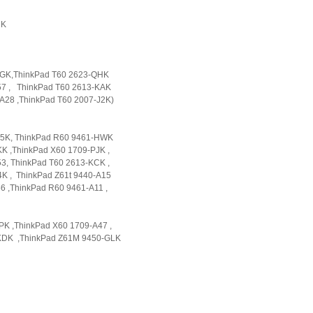
4UK
QGK,ThinkPad T60 2623-QHK
7 , ThinkPad T60 2613-KAK
28 ,ThinkPad T60 2007-J2K)
Q5K, ThinkPad R60 9461-HWK
K ,ThinkPad X60 1709-PJK ,
3, ThinkPad T60 2613-KCK ,
K , ThinkPad Z61t 9440-A15
 ,ThinkPad R60 9461-A11 ,
K ,ThinkPad X60 1709-A47 ,
KDK ,ThinkPad Z61M 9450-GLK