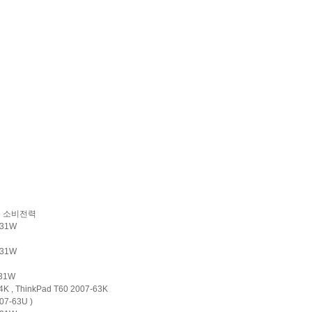
소비전력
z 31W
z 31W
 31W
K , ThinkPad T60 2007-63K
07-63U )