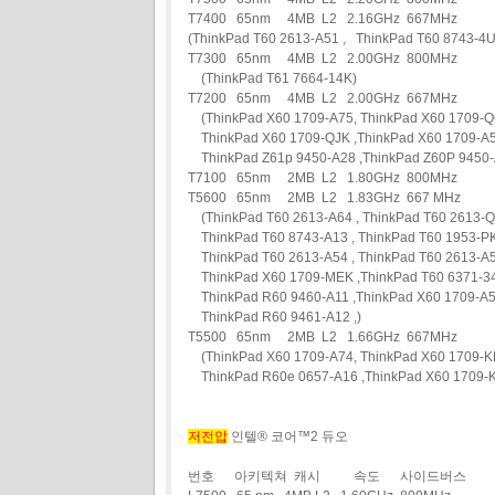
T7400 65nm 4MB L2 2.16GHz 667MHz
(ThinkPad T60 2613-A51 , ThinkPad T60 8743-
T7300 65nm 4MB L2 2.00GHz 800MHz
(ThinkPad T61 7664-14K)
T7200 65nm 4MB L2 2.00GHz 667MHz
(ThinkPad X60 1709-A75, ThinkPad X60 1709-
ThinkPad X60 1709-QJK ,ThinkPad X60 1709-A5
ThinkPad Z61p 9450-A28 ,ThinkPad Z60P 9450-A
T7100 65nm 2MB L2 1.80GHz 800MHz
T5600 65nm 2MB L2 1.83GHz 667 MHz
(ThinkPad T60 2613-A64 , ThinkPad T60 2613-
ThinkPad T60 8743-A13 , ThinkPad T60 1953-PK
ThinkPad T60 2613-A54 , ThinkPad T60 2613-A5
ThinkPad X60 1709-MEK ,ThinkPad T60 6371-34
ThinkPad R60 9460-A11 ,ThinkPad X60 1709-A56
ThinkPad R60 9461-A12 ,)
T5500 65nm 2MB L2 1.66GHz 667MHz
(ThinkPad X60 1709-A74, ThinkPad X60 1709-KP
ThinkPad R60e 0657-A16 ,ThinkPad X60 1709-
저전압
인텔® 코어™2 듀오
번호 아키텍쳐 캐시 속도 사이드버스