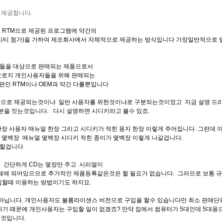
 제공합니다.
로
RTM으로 제공된 프로그램에 약간의
리티 첨가)을 가하여 제조회사에서 자체적으로 제공하는 방식입니다 가장일반적으로 말
사용자들을 대상으로 판매되는 제품으로서
 오로지 개인사용자들을 위해 판매되는
인 RTM이나 OEM과 약간 다를뿐입니다
용으로 제공되는것이냐 일반 사용자를 위한것이냐로 구분되는것이었고 지금 설명 드리는
서 구분을 짓는것입니다. 다시 설명하면 시디키라고 볼수 있죠.
장 사용자 매뉴얼 한장 그리고 시디키가 적힌 용지 한장 이렇게 주어집니다. 그런데 이걸
 CD 몇백장 매뉴얼 몇백장 시디키 적힌 종이가 몇백장 이렇게 나갈겁니다.
직할겁니다
 간단하게 CD는 몇장만 주고 시리얼이
체에 되어있으므로 추가적인 제품등록같은것은 할 필요가 없습니다. 그러므로 보통 규
입할때 이용하는 방법이기도 하지요.
아닙니다. 개인사용자도 볼륨라이센스 버전으로 구입을 할수 있습니다만 최소 판매단위
단위기 때문에 개인사용자는 구입할 일이 없겠죠? 만약 집에서 컴퓨터가 5대인데 5대용
것입니다.