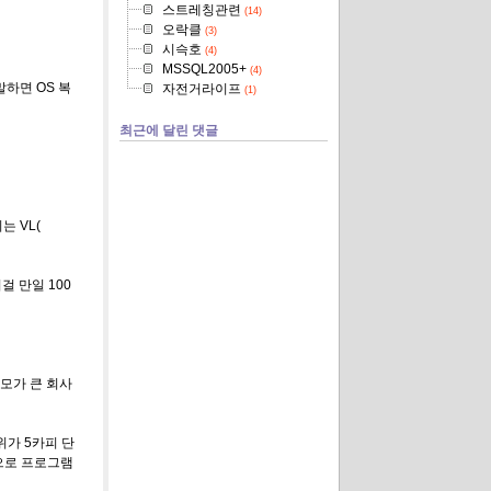
스트레칭관련
(14)
오락클
(3)
시슥호
(4)
MSSQL2005+
(4)
하면 OS 복
자전거라이프
(1)
최근에 달린 댓글
 VL(
 만일 100
모가 큰 회사
가 5카피 단
으로 프로그램