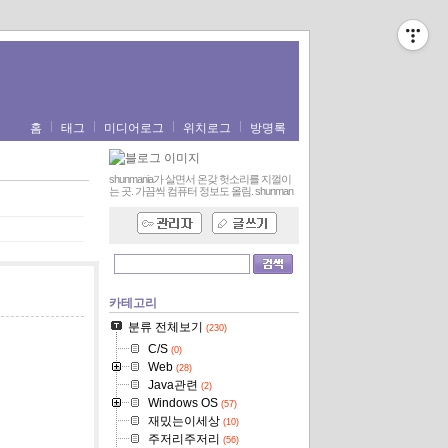
홈
태그
미디어로그
위치로그
방명록
shunmania가 살면서 온갖 헛소리를 지껄이
는 곳. 가끔씩 컴퓨터 정보도 올림.
shunman
카테고리
분류 전체보기
(230)
C/S
(0)
Web
(28)
Java관련
(2)
Windows OS
(57)
재밌는이세상
(10)
주저리주저리
(56)