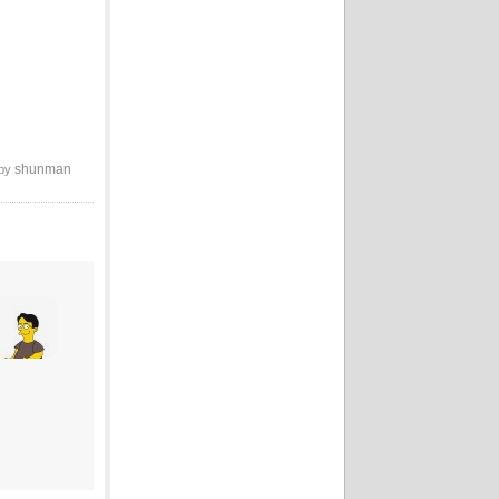
shunman
 by