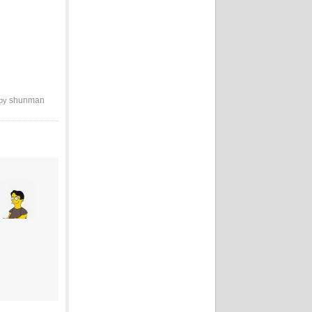
shunman
 by