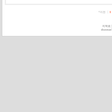
이전
1
지역로
shunman