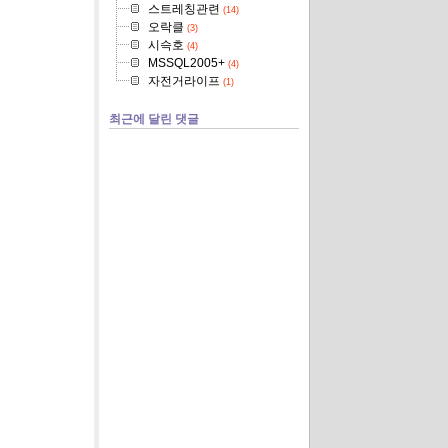
스트레칭관련
(14)
오락클
(3)
시슥호
(4)
MSSQL2005+
(4)
자전거라이프
(1)
최근에 달린 댓글