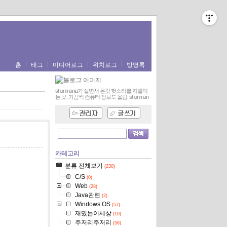
홈
태그
미디어로그
위치로그
방명록
shunmania가 살면서 온갖 헛소리를 지껄이
는 곳. 가끔씩 컴퓨터 정보도 올림.
shunman
카테고리
분류 전체보기
(230)
C/S
(0)
Web
(28)
Java관련
(2)
Windows OS
(57)
재밌는이세상
(10)
주저리주저리
(56)