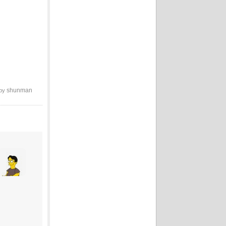
shunman
 by