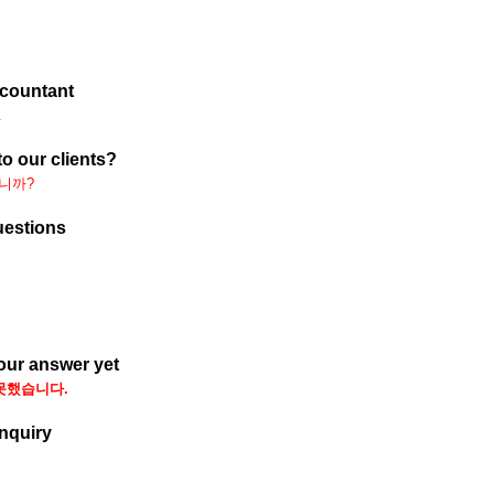
ccountant
.
to our clients?
니까?
uestions
our answer yet
못했습니다.
inquiry