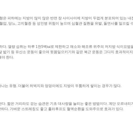
체형은 피하에는 지방이 많지 않은 반면 장 사이사이에 지방이 두껍게 분포되어 있는 
압, 당뇨, 고지혈증 등 성인병 위험이 높으며 심혈관 질환을 유발, 돌연사를 일으킬 수
하다. 열량 섭취는 하루 1천5백㎉로 제한하고 채소와 해조류 위주의 저지방 식이요법
 페달 밟기 등 유산소 운동이 좋으며 윗몸일으키기와 같은 복근 운동은 그다지 효과적이지
해야 한다.
나는 유형. 더불어 허벅지와 엉덩이에도 지방이 두툼하게 쌓이는 경우가 많다.
다. 짧은 거리라도 걷는 습관은 기초 대사량을 늘리는 좋은 방법이다. 계단 오르내리기
 적당하다. 가벼운 스트레칭도 좋고 훌라후프도 혈액순환을 도와주므로 효과가 있다.