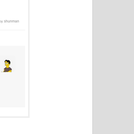
shunman
 by