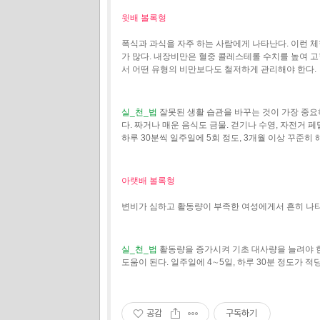
윗배 볼록형
폭식과 과식을 자주 하는 사람에게 나타난다. 이런 
가 많다. 내장비만은 혈중 콜레스테롤 수치를 높여 고혈
서 어떤 유형의 비만보다도 철저하게 관리해야 한다.
실_천_법
잘못된 생활 습관을 바꾸는 것이 가장 중요
다. 짜거나 매운 음식도 금물. 걷기나 수영, 자전거
하루 30분씩 일주일에 5회 정도, 3개월 이상 꾸준히 
아랫배 볼록형
변비가 심하고 활동량이 부족한 여성에게서 흔히 나타
실_천_법
활동량을 증가시켜 기초 대사량을 늘려야 한
도움이 된다. 일주일에 4∼5일, 하루 30분 정도가
공감
구독하기