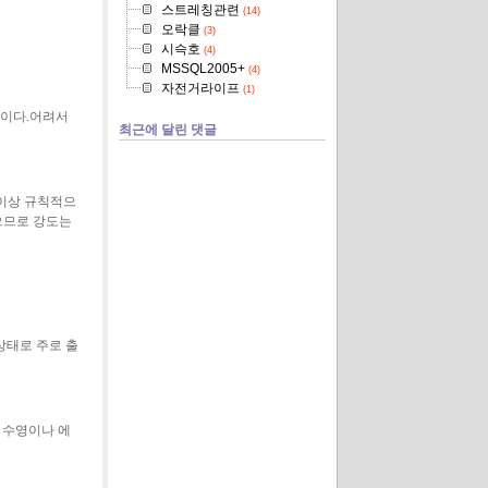
스트레칭관련
(14)
오락클
(3)
시슥호
(4)
MSSQL2005+
(4)
자전거라이프
(1)
입이다.어려서
최근에 달린 댓글
 이상 규칙적으
으므로 강도는
상태로 주로 출
수영이나 에