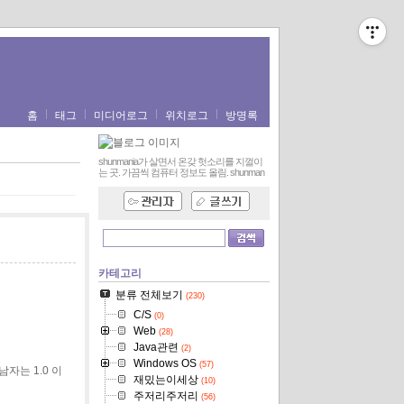
홈
태그
미디어로그
위치로그
방명록
shunmania가 살면서 온갖 헛소리를 지껄이
는 곳. 가끔씩 컴퓨터 정보도 올림.
shunman
카테고리
분류 전체보기
(230)
C/S
(0)
Web
(28)
Java관련
(2)
Windows OS
(57)
자는 1.0 이
재밌는이세상
(10)
주저리주저리
(56)