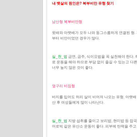
내 뱃살의 원인은? 복부비만 유형 찾기
남산형 복부비만형
윗배와 아랫배가 모두 나와 둥그스름하게 연결된 형.
부터 비만이었던 경우가 많다.
실_천_법
금연, 금주, 식이요법을 꼭 실천해야 한다.
로 운동을 해야 하므로 부담 없이 즐길 수 있는고 다
너무 높지 않은 것이 좋다.
옆구리 비짐형
바지를 입어도 허리 살이 비어져 나오는 유형. 아랫
산 후 여성들에게 많이 나타난다.
실_천_법
지방 섭취를 줄이고 보리밥, 현미밥 등 잡곡
어로빅 같은 유산소 운동이 좋다. 피부에 탄력을 주