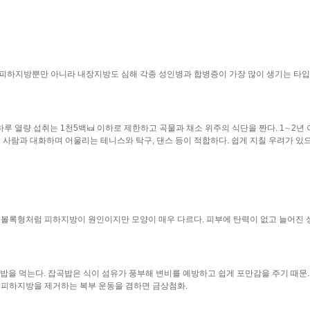
 피하지방뿐만 아니라 내장지방도 심해 각종 성인병과 합병증이 가장 많이 생기는 타
 하루 열량 섭취는 1천5백㎉ 이하로 제한하고 곡물과 채소 위주의 식단을 짠다. 1∼2년
른 사람과 대화하며 어울리는 테니스와 탁구, 댄스 등이 적합하다. 쉽게 지칠 우려가 있
배 볼록형처럼 피하지방이 원인이지만 모양이 매우 다르다. 피부에 탄력이 없고 늘어진 
밥을 먹는다. 잡곡밥은 식이 섬유가 풍부해 변비를 예방하고 쉽게 포만감을 주기 때문.
고 피하지방을 제거하는 복부 운동을 겸하면 금상첨화.