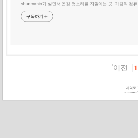
shunmania가 살면서 온갖 헛소리를 지껄이는 곳. 가끔씩 컴
구독하기
이전
1
지역로
shunman