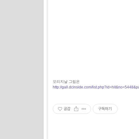
오리지날 그림은
http://gall.dcinside.com/list.php?id=hit&no=5448&
공감
구독하기