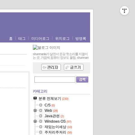
홈
태그
미디어로그
위치로그
방명록
shunmania가 살면서 온갖 헛소리를 지껄이
는 곳. 가끔씩 컴퓨터 정보도 올림.
shunman
카테고리
분류 전체보기
(230)
C/S
(0)
Web
(28)
Java관련
(2)
Windows OS
(57)
재밌는이세상
(10)
주저리주저리
(56)