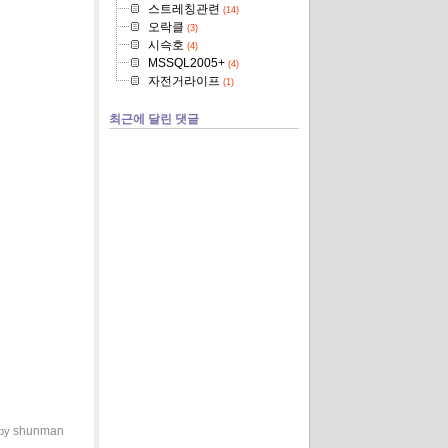
스트레칭관련
(14)
오락클
(3)
시슥호
(4)
MSSQL2005+
(4)
자전거라이프
(1)
최근에 달린 댓글
shunman
 by