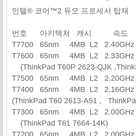
인텔® 코어™2 듀오 프로세서 탑재
번호 아키텍쳐 캐시 속도
T7700 65nm 4MB L2 2.40G
T7600 65nm 4MB L2 2.33G
(ThinkPad T60P 2623-QJK ,Think
T7500 65nm 4MB L2 2.20G
T7400 65nm 4MB L2 2.16GHz
(ThinkPad T60 2613-A51 , Think
T7300 65nm 4MB L2 2.00GHz
(ThinkPad T61 7664-14K)
T7200 65nm 4MB L2 2.00G