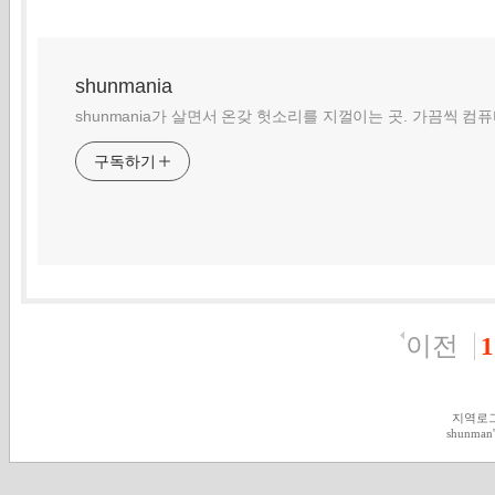
shunmania
shunmania가 살면서 온갖 헛소리를 지껄이는 곳. 가끔씩 컴
구독하기
이전
1
지역로
shunman