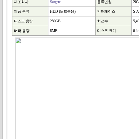
제조회사
Seagate
등록년월
20
제품 분류
HDD (노트북용)
인터페이스
S-A
디스크 용량
250GB
회전수
5,4
버퍼 용량
8MB
디스크 크기
6.4c