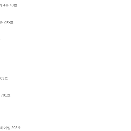
 4층 40호
층 205호
3
03호
 701호
대하이엘 203호