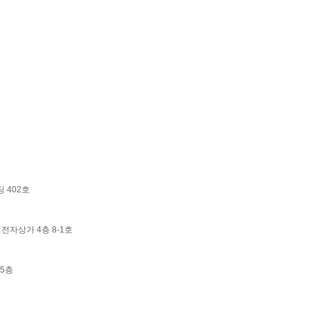
딩 402호
널전자상가 4층 8-1호
 5층