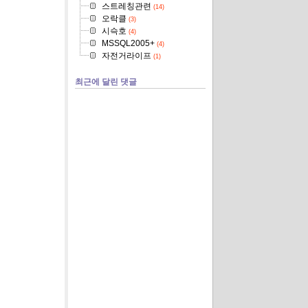
스트레칭관련
(14)
오락클
(3)
시슥호
(4)
MSSQL2005+
(4)
자전거라이프
(1)
최근에 달린 댓글