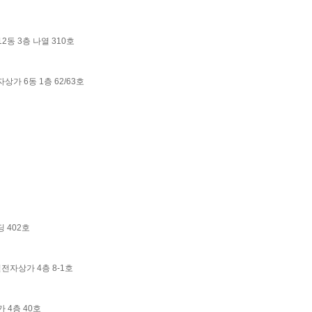
2동 3층 나열 310호
상가 6동 1층 62/63호
딩 402호
널전자상가 4층 8-1호
 4층 40호