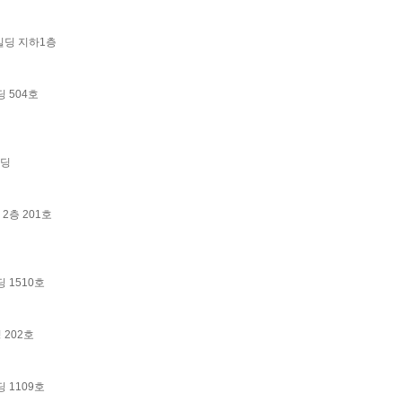
드빌딩 지하1층
딩 504호
빌딩
2층 201호
 1510호
 202호
 1109호