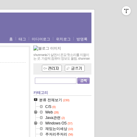
홈
태그
미디어로그
위치로그
방명록
shunmania가 살면서 온갖 헛소리를 지껄이
는 곳. 가끔씩 컴퓨터 정보도 올림.
shunman
카테고리
분류 전체보기
(230)
C/S
(0)
Web
(28)
Java관련
(2)
Windows OS
(57)
재밌는이세상
(10)
주저리주저리
(56)