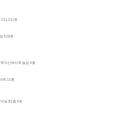
211,212호
딩 518호
대한투자신탁사옥 빌딩 4층
타워 11층
터미널 B1층 4호