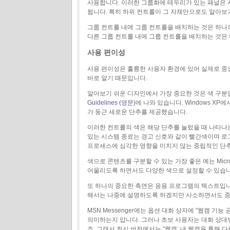
사용합니다. 이러한 그룹화에 테두리가 있는 패널은 
됩니다. 특히 하위 컨트롤이 그 자체만으로도 알아보
그룹 컨트롤 내에 그룹 컨트롤을 배치하는 것은 하나의
다른 그룹 컨트롤 내에 그룹 컨트롤을 배치하는 것은
사용 편이성
사용 편이성은 훌륭한 사용자 환경에 있어 실제로 중
바로 알기 때문입니다.
알아보기 쉬운 디자인에서 가장 중요한 것은 색 구분입니다.
Guidelines (영문)
에 나와 있습니다. Windows X
가 둥근 새로운 단추를 제공했습니다.
이러한 컨트롤의 색은 해당 단추를 눌렀을 때 나타나는
있는 시스템 종료는 경고 신호와 같이 빨간색이며 로
프로세스에 심각한 영향을 미치지 않는 중립적인 단추는
색으로 콘텐츠를 구분할 수 있는 가장 좋은 예는 Micros
어울리도록 하면서도 다양한 색으로 설정할 수 있습니
또 하나의 중요한 측면은 응용 프로그램의 텍스트입
해서는 나중에 설명하도록 하겠지만 사소하면서도 중요
MSN Messenger에는 옵션 대화 상자에 "웹캠 
의미하는지 압니다. 그러나 초보 사용자는 대화 상대방
죠. 그래서 최신 버전에서는 "웹캠: 내 웹캠을 통해 