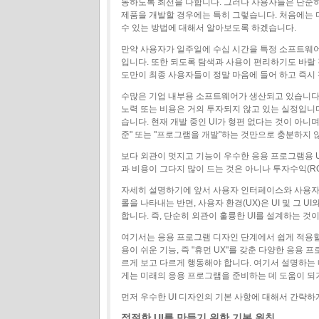
동하도록 최선을 다합니다. 그러나 사용자들은 단순
제품을 개발할 경우에는 특히 그렇습니다. 처음에는 
수 있는 방법에 대해서 알아보도록 하겠습니다.
만약 사용자가 일주일에 수십 시간을 특정 소프트웨어
입니다. 또한 되도록 탐색과 사용이 편리하기도 바랄
도만이 최종 사용자들이 정말 마음에 들어 하고 즉시 
수많은 기업 내부용 소프트웨어가 생산되고 있습니다.
노력 또는 비용은 거의 투자되지 않고 있는 실정입니다.
습니다. 현재 개발 중인 UI가 형편 없다는 것이 아니
준" 또는 "프로그램을 개발"하는 것만으로 충분하지 
보다 외관이 멋지고 기능이 우수한 응용 프로그램용 U
과 비용이 그다지 많이 드는 것은 아니나 투자수익(RO
자세히 설명하기에 앞서 사용자 인터페이스와 사용자 
롤을 나타내는 반면, 사용자 환경(UX)은 UI 및 그
합니다. 즉, 단순히 외관이 훌륭한 UI를 설계하는 것
여기서는 응용 프로그램 디자인 단계에서 쉽게 적용할 
용이 쉬운 기능, 즉 "휴먼 UX"를 갖춘 다양한 응용 
르게 보고 다르게 행동해야 합니다. 여기서 설명하는
게는 미래의 응용 프로그램을 준비하는 데 도움이 되
먼저 우수한 UI 디자인의 기본 사항에 대해서 간략하
적절한 UI를 만들기 위한 기본 원칙