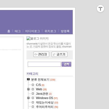
홈
태그
미디어로그
위치로그
방명록
shunmania가 살면서 온갖 헛소리를 지껄이
는 곳. 가끔씩 컴퓨터 정보도 올림.
shunman
카테고리
분류 전체보기
(230)
C/S
(0)
Web
(28)
Java관련
(2)
Windows OS
(57)
재밌는이세상
(10)
주저리주저리
(56)