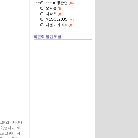
스트레칭관련
(14)
오락클
(3)
시슥호
(4)
MSSQL2005+
(4)
자전거라이프
(1)
최근에 달린 댓글
그뿐입니다. 때
 있습니다. 아
프로그램이 작