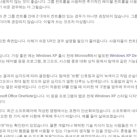
사용하지 않는 것이 좋습니다. 그룹 컨트롤을 사용하면 추가적인 레이블 컨트롤을 사
기 쉬운 경우에는 더 그렇습니다.
 큰 그룹 컨트롤 안에 2~3개의 컨트롤만 있는 경우가 아니면 권장되지 않습니다. 그
 더더욱 권장되지 않습니다. 이렇게 쓰는 것조차 이상합니다.
요한 측면입니다. 이해가 쉬운 UX인 경우 설명할 필요가 줄어듭니다. 사용자들이 컨트
 가장 좋은 예는 Windows XP 출시 전에 Microsoft에서 발표한
Windows XP De
P에서는 테마별 응용 프로그램, 로그오프, 시스템 종료 대화 상자 등에서 탐색과 같은 기
 결과의 심각도에 따라 결정됩니다. 탐색은 '보행' 신호등과 같이 녹색이고 작업 손실
그오프나 최대 절전 모드와 같은 심각도가 덜한 단추는 노란색입니다. 도움말과 같이 
 옅은 파랑색입니다. 스킨이 적용된 UI를 만들 때 이러한 색 구분을 염두에 두어야 
oft Office OneNote입니다. 이 응용 프로그램의 탭은 전체 Windows XP 스타일 
다.
니다. 최근 소프트웨어에 작성된 명령에서는 표현이 단순화되었습니다. 소프트웨어 내
한 한 가지 세부 사항에 주목해 주시기 바랍니다. 예를 들어 살펴보겠습니다.
기능 공유"라는 확인란이 있었습니다. 물론 개발자나 해박한 기술 지식이 있는 사람들은 이
과 자신의 웹캠을 함께 사용할 수 있는 기능이라 생각할 수 있을 것입니다. 혼동을 
다른 사람이 나를 볼 수 있도록 허용"이라는 옵션으로 변경되었습니다. 이 메뉴 옵션은 