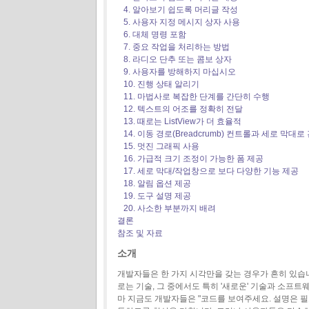
4. 알아보기 쉽도록 머리글 작성
5. 사용자 지정 메시지 상자 사용
6. 대체 명령 포함
7. 중요 작업을 처리하는 방법
8. 라디오 단추 또는 콤보 상자
9. 사용자를 방해하지 마십시오
10. 진행 상태 알리기
11. 마법사로 복잡한 단계를 간단히 수행
12. 텍스트의 어조를 정확히 전달
13. 때로는 ListView가 더 효율적
14. 이동 경로(Breadcrumb) 컨트롤과 세로 막대
15. 멋진 그래픽 사용
16. 가급적 크기 조정이 가능한 폼 제공
17. 세로 막대/작업창으로 보다 다양한 기능 제공
18. 알림 옵션 제공
19. 도구 설명 제공
20. 사소한 부분까지 배려
결론
참조 및 자료
소개
개발자들은 한 가지 시각만을 갖는 경우가 흔히 있습
로는 기술, 그 중에서도 특히 '새로운' 기술과 소프
마 지금도 개발자들은 "코드를 보여주세요. 설명은 필