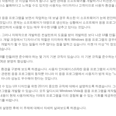
히 작동하는 것 이상을 바라게 됩니다. 일반 판매용 소프트웨어를 개발하거나 비전문
다소 불쾌하다고 느껴질 수도 있지만 사용자는 어디까지나 고객이므로 사용자 환경을 
 응용 프로그램을 보면서 작업하는 데 보낼 경우 최소한 이 소프트웨어가 눈에 편안하
 것입니다. 문제는 소프트웨어가 대량으로 생산되는 상황에서 소프트웨어 응용 프로그램 
편안하게 사용할 수 있는 매우 우수한 UI를 갖추고 있다는 것입니다.
 그러나 자체적으로 개발하든 컨설턴트의 도움을 받아 개발하든 보다 나은 UI를 만들기
 개발 과정에서 '디자이너'의 역할은 미미하며 특히 Windows 응용 프로그램의 경우
며 개발자가 할 수 있는 일들이 아주 많다는 점을 말하고 싶습니다. 이젠 더 이상 "이 정
않습니다.
I를 만들려면 준수해야 하는 몇 가지 기본 규칙이 있습니다. 이 기본 규칙을 준수하는 
I)은 분명히 향상됩니다.
환경을 구분해 보도록 하겠습니다. 사용자 인터페이스(UI)란 응용 프로그램의 시각적
 UI와 관련된 응용 프로그램의 동작뿐 아니라 이 응용 프로그램에서 사용자가 받게 되는 "
이 아니라 성능도 우수해야 한다는 것입니다.
수 있는 UX 디자인을 위한 20가지 중요한 규칙에 대해서 설명하도록 하겠습니다. 그
프로그램을 개발할 수 있습니다. 모두 알다시피 Windows Vista용 응용 프로그램을 제작
 내용이 현재 사용자에게는 미래의 프로그램을 미리 경험해 볼 수 있는 기회를 제공하
기를 바랍니다.
게 설명한 후에 이 주제에 대해서 자세히 살펴보도록 하겠습니다.