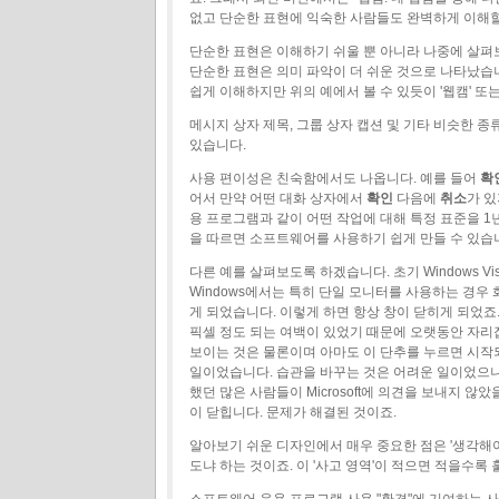
없고 단순한 표현에 익숙한 사람들도 완벽하게 이해할
단순한 표현은 이해하기 쉬울 뿐 아니라 나중에 살펴
단순한 표현은 의미 파악이 더 쉬운 것으로 나타났습니다.
쉽게 이해하지만 위의 예에서 볼 수 있듯이 '웹캠' 또
메시지 상자 제목, 그룹 상자 캡션 및 기타 비슷한 
있습니다.
사용 편이성은 친숙함에서도 나옵니다. 예를 들어
확
어서 만약 어떤 대화 상자에서
확인
다음에
취소
가 있
용 프로그램과 같이 어떤 작업에 대해 특정 표준을 1
을 따르면 소프트웨어를 사용하기 쉽게 만들 수 있습
다른 예를 살펴보도록 하겠습니다. 초기 Windows V
Windows에서는 특히 단일 모니터를 사용하는 경
게 되었습니다. 이렇게 하면 항상 창이 닫히게 되었죠. 
픽셀 정도 되는 여백이 있었기 때문에 오랫동안 자리
보이는 것은 물론이며 아마도 이 단추를 누르면 시
일이었습니다. 습관을 바꾸는 것은 어려운 일이었으니
했던 많은 사람들이 Microsoft에 의견을 보내지 
이 닫힙니다. 문제가 해결된 것이죠.
알아보기 쉬운 디자인에서 매우 중요한 점은 '생각해야
도냐 하는 것이죠. 이 '사고 영역'이 적으면 적을수록 
소프트웨어 응용 프로그램 사용 "환경"에 기여하는 