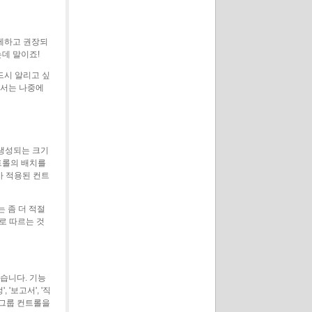
배제하고 권장되
는데 말이죠!
드시 알리고 싶
해서는 나중에
 생성되는 크기
트롤의 배치를
가 적용된 컨트
는 좀 더 적절
므로 따르는 것
습니다. 기능
보고서', '직
 그룹 컨트롤을