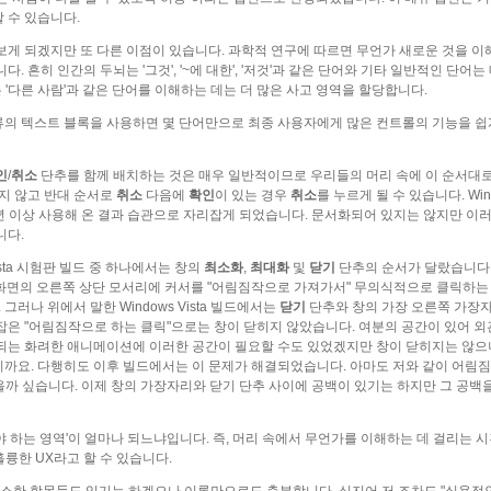
 수 있습니다.
보게 되겠지만 또 다른 이점이 있습니다. 과학적 연구에 따르면 무언가 새로운 것을 이
 흔히 인간의 두뇌는 '그것', '~에 대한', '저것'과 같은 단어와 기타 일반적인 단어는
는 '다른 사람'과 같은 단어를 이해하는 데는 더 많은 사고 영역을 할당합니다.
종류의 텍스트 블록을 사용하면 몇 단어만으로 최종 사용자에게 많은 컨트롤의 기능을 쉽
인
/
취소
단추를 함께 배치하는 것은 매우 일반적이므로 우리들의 머리 속에 이 순서대로
지 않고 반대 순서로
취소
다음에
확인
이 있는 경우
취소
를 누르게 될 수 있습니다. Win
년 이상 사용해 온 결과 습관으로 자리잡게 되었습니다. 문서화되어 있지는 않지만 이러
니다.
ista 시험판 빌드 중 하나에서는 창의
최소화
,
최대화
및
닫기
단추의 순서가 달랐습니다.
우 화면의 오른쪽 상단 모서리에 커서를 "어림짐작으로 가져가서" 무의식적으로 클릭하는
그러나 위에서 말한 Windows Vista 빌드에서는
닫기
단추와 창의 가장 오른쪽 가장자
잡은 "어림짐작으로 하는 클릭"으로는 창이 닫히지 않았습니다. 여분의 공간이 있어 
작되는 화려한 애니메이션에 이러한 공간이 필요할 수도 있었겠지만 창이 닫히지는 않으
까요. 다행히도 이후 빌드에서는 이 문제가 해결되었습니다. 아마도 저와 같이 어림
않았을까 싶습니다. 이제 창의 가장자리와 닫기 단추 사이에 공백이 있기는 하지만 그 공백
 하는 영역'이 얼마나 되느냐입니다. 즉, 머리 속에서 무언가를 이해하는 데 걸리는 시
훌륭한 UX라고 할 수 있습니다.
사소한 항목들도 있기는 하겠으나 이론만으로도 충분합니다. 심지어 저 조차도 "실용적인