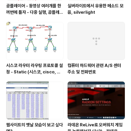
곰플레이어 - 동영상 여러개를 한
실버라이트에서 유용한 메소드 모
꺼번에 틀자 - 다중 실행, 곰플레이
음, silverlight
어, Gom Player , 곰플레이어
다운
시스코 라우터 라우팅 프로토콜 설
컴퓨터 하드웨어 관련 A/S 센터
정 - Static (시스코, cisco, 라
주소 및 전화번호
우터 설정, router, 정적 프로토
콜, static protocol)
웹사이트의 옛날 모습이 보고 싶다
라데온 ReLive로 오버워치 게임