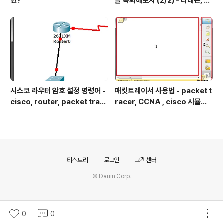
면?
을 녹화해보자 (2/2) - 라데온, 암
드, 리라이브, 오버워치, 그래픽 드
라이버, 쉐도우 플레이, Radeon,
AMD, Relive, Overwatch Gr
aphic Driver, Shadow Play,
Radeon Software Crimso
n ReLive Edi..
시스코 라우터 암호 설정 명령어 -
패킷트레이서 사용법 - packet t
cisco, router, packet trac
racer, CCNA , cisco 시뮬레
er, 패킷트레이서, 시뮬레이션, 따
이션, 라우터 , router, switch,
라하기,CCNA,command
L2 스위치
의안내
티스토리
로그인
고객센터
© Daum Corp.
0
0