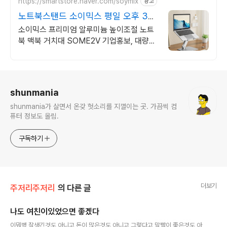
https://smartstore.naver.com/soymix
광고
노트북스탠드 소이믹스 평일 오후 3시
까지 주문 시
소이믹스 프리미엄 알루미늄 높이조절 노트
북 맥북 거치대 SOME2V 기업홍보, 대량구
매, 판촉 모든 제품은 로고 및 심볼 인쇄가 가
능합니다.
로그 정보
shunmania
shunmania가 살면서 온갖 헛소리를 지껄이는 곳. 가끔씩 컴
퓨터 정보도 올림.
구독하기
더보기
주저리주저리
의 다른 글
나도 여친이있었으면 좋겠다
글 내용
이뭐병 잘생긴것도 아니고 돈이 많은것도 아니고 그렇다고 말빨이 좋은것도 아