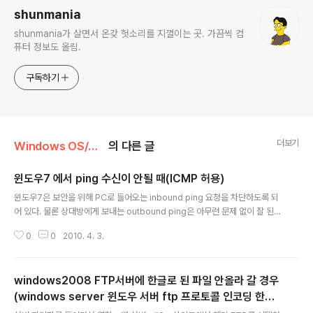
shunmania
shunmania가 살면서 온갖 헛소리를 지껄이는 곳. 가끔씩 컴
퓨터 정보도 올림.
구독하기
더보기
Windows OS/윈도우팁
의 다른 글
윈도우7 에서 ping 수신이 안될 때(ICMP 허용)
글 내용
윈도우7은 보안을 위해 PC로 들어오는 inbound ping 요청을 차단하도록 되
어 있다. 물론 상대방에게 보내는 outbound ping은 아무런 문제 없이 잘 된
다. inbound ping을 푸는 방법은 간단하다. 제어판 - 관리도구- 고급 보안이
0
0
2010. 4. 3.
적용된 방화벽 으로 들어가서 좌측 메뉴에서 Inbound Rules 선택하고 화면
가운데의 목록에서 파일 및 프린터 공유(Echo Request - ICMPv4-In) 을 선
택하고 마우스 오른쪽 우클릭에서 Enable Rules 해주면 된다. 쩝. 영문 윈도우
windows2008 FTP서버에 한글로 된 파일 안올라 갈 경우
7 이라서 메뉴가 영어로 나오다보니......... 아마 다들 이해할거라 생각한다
(windows server 윈도우 서버 ftp 프로토콜 인코딩 한글 i
글 내용
is 인터넷정보서비스 utf8 유니코드)