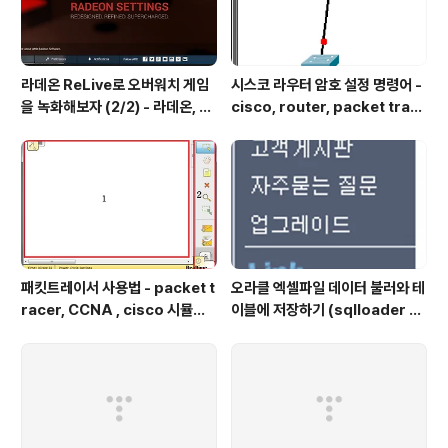
라데온 ReLive로 오버워치 게임
시스코 라우터 암호 설정 명령어 -
을 녹화해보자 (2/2) - 라데온, 암
cisco, router, packet trac
드, 리라이브, 오버워치, 그래픽 드
er, 패킷트레이서, 시뮬레이션, 따
라이버, 쉐도우 플레이, Radeon,
라하기,CCNA,command
AMD, Relive, Overwatch Gr
aphic Driver, Shadow Play,
Radeon Software Crimso
n ReLive Edi..
패킷트레이서 사용법 - packet t
오라클 엑셀파일 데이터 불러와 테
racer, CCNA , cisco 시뮬레
이블에 저장하기 (sqlloader 를
이션, 라우터 , router, switch,
이용해서 엑셀 데이터 Import하
L2 스위치
기)