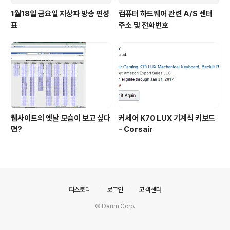
1월18일 금요일 지상파 방송 편성
컴퓨터 하드웨어 관련 A/S 센터
표
주소 및 전화번호
웹사이트의 옛날 모습이 보고 싶다
커세어 K70 LUX 기계식 키보드
면?
- Corsair
의안내
티스토리
로그인
고객센터
© Daum Corp.