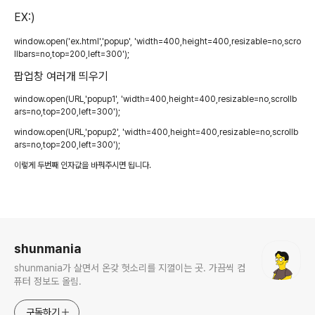
EX:)
window.open('ex.html','popup', 'width=400,height=400,resizable=no,scro
llbars=no,top=200,left=300');
팝업창 여러개 띄우기
window.open(URL,'popup1', 'width=400,height=400,resizable=no,scrollb
ars=no,top=200,left=300');
window.open(URL,'popup2', 'width=400,height=400,resizable=no,scrollb
ars=no,top=200,left=300');
이렇게 두번째 인자값을 바꿔주시면 됩니다.
로그 정보
shunmania
shunmania가 살면서 온갖 헛소리를 지껄이는 곳. 가끔씩 컴
퓨터 정보도 올림.
구독하기