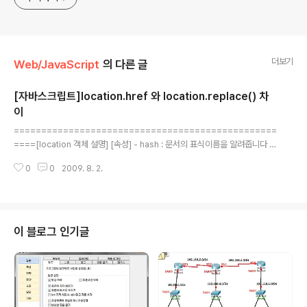
더보기
Web/JavaScript
의 다른 글
[자바스크립트]location.href 와 location.replace() 차
이
글 내용
================================================
====[location 객체 설명] [속성] - hash : 문서의 표식이름을 알려줍니다 -
host : 도메인 이름을 포함한 호스트의 주소와 포트번호를 알려줍니다 - hostn
0
0
2009. 8. 2.
ame : 문서의 URL 주소중에 호스트 이름을 알려줍니다 - href : 문서의 URL
주소를 알려주거나 특정(지정한) URL로 이동합니다 이 속성에 URL 을 지정하
여 지정 사이트로 이동하게 되죠 그러나 이속성은 temp에 저장된 문서를 로딩
할 가능성이 있습니다 - path : 문서의 디렉토리 위치를 설정하거나 알아냅니다
- protocol : 프로토콜 종류를 설정하거나 알아냅니다 [메서드] - reload(tru
이 블로그 인기글
e) : 브라우저가 현재 문..