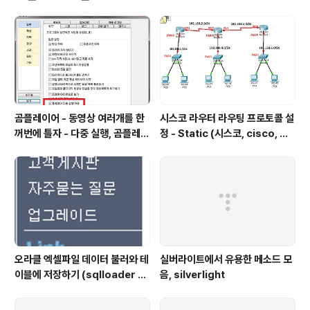
곰플레이어 - 동영상 여러개를 한
시스코 라우터 라우팅 프로토콜 설
꺼번에 틀자 - 다중 실행, 곰플레이
정 - Static (시스코, cisco, 라
어, Gom Player , 곰플레이어
우터 설정, router, 정적 프로토
다운
콜, static protocol)
오라클 엑셀파일 데이터 불러와 테
실버라이트에서 유용한 메소드 모
이블에 저장하기 (sqlloader 를
음, silverlight
이용해서 엑셀 데이터 Import하
기)