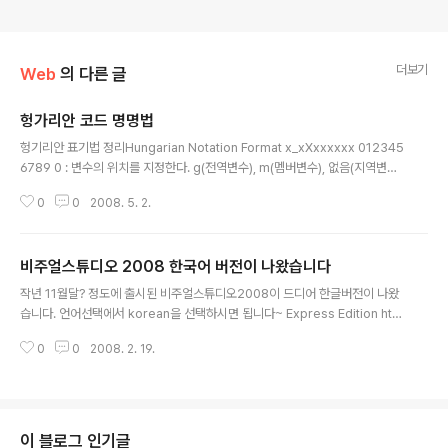
더보기
Web
의 다른 글
헝가리안 코드 명명법
글 내용
헝기리안 표기법 정리Hungarian Notation Format x_xXxxxxxx 012345
6789 0 : 변수의 위치를 지정한다. g(전역변수), m(멤버변수), 없음(지역변수)
1 : 0 위치에 g 나 m 을 지정한 경우 _ 을 기술한다. 2 : 자료형의 종류를 나타낸
0
0
2008. 5. 2.
다.(클래스 이름에 대해서는 관습적으로 자음축약형을 사용한다._ 3 ~ : 변수의
의미 있는 이름을 기술하며, 3 위치는 대문자를 사용한다. 변수 이름이 너무 긴
경우 자음만을 기술한다. Examples int g_nCnt : 정수형 글로벌 카운터 unsi
비주얼스튜디오 2008 한국어 버전이 나왔습니다
gned char ucByte; :한 바이트 데이타 char cChar; :한 문자 unsigned ch
글 내용
ar rgucByte[10]; :바이트 데이타 10개 char rgcChar..
작년 11월달? 정도에 출시된 비주얼스튜디오2008이 드디어 한글버전이 나왔
습니다. 언어선택에서 korean을 선택하시면 됩니다~ Express Edition htt
p://www.microsoft.com/express/download/#webInstall Team sui
0
0
2008. 2. 19.
te http://www.microsoft.com/downloads/details.aspx?FamilyId=
D95598D7-AA6E-4F24-82E3-81570C5384CB&displaylang=en
이 블로그 인기글