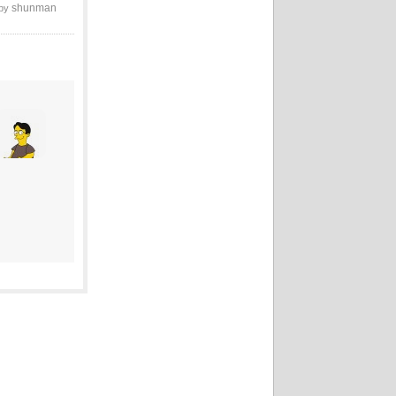
shunman
 by