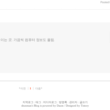
Posted
껄이는 곳. 가끔씩 컴퓨터 정보도 올림.
이전
1
다음
지역로그
:
태그
:
미디어로그
:
방명록
:
관리자
:
글쓰기
shunman
's Blog is powered by
Daum
/ Designed by
Tistory