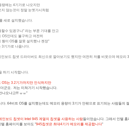
용량에는 4기가로 나오지만
오지 않는것이 정말 눈엣가시처럼
를 새로 설치했습니다.
용할수 있겠구나" 라는 부푼 기대를 안고
트 OS인데도 불구하고 여전히
 뭥미 OS를 잘못 설치했나 젠장"
 3기가로 나옵니다.
인보드 칩셋 드라이버도 최신으로 깔아보기도 했지만 여전히 저를 비웃으며 메모리 3
을 하기 시작합니다.
 OS는 3.2기가까지만 인식하지만
더군요. 저는 미쳐가기 시작했습니다.
안나오냐고!!! ㅠㅠ"
니다. 64비트 OS를 설치했는데도 메모리 용량이 3기가 안팎으로 표기되는 사람들의 
보드 칩셋이 Intel 945 계열의 칩셋을 사용하는 사람
들이었습니다. 그래서 인텔 
인텔 홈페이지를 보아도 "
945칩셋은 최대4기가 메모리를 제공합니다
"