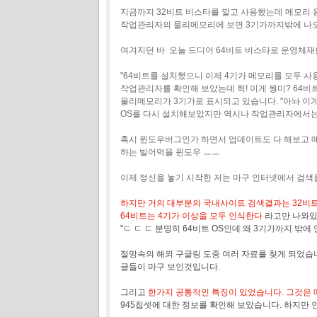
지금까지 32비트 비스타를 깔고 사용했는데 메모리 
작업관리자의 물리메모리에 보면 3기가까지밖에 나
여겨지던 바 오늘 드디어 64비트 비스타로 운영체재
"64비트를 설치했으니 이제 4기가 메모리를 모두 사
작업관리자를 확인해 보았는데 헉! 이게 뭥미? 64비
물리메모리가 3기가로 표시되고 있습니다. "아놔 이게
OS를 다시 설치해보았지만 역시나 작업관리자에서는
혹시 윈도우버그인가 하면서 업데이트도 다 해보고 메
하는 빌어먹을 윈도우 ㅡㅡ
이제 정신을 놓기 시작한 저는 마구 인터넷에서 검색
하지만 거의 대부분의 국내사이트 검색결과는 32비트
64비트는 4기가 이상을 모두 인식한다
라고만 나와있
"ㄷ ㄷ ㄷ 분명히 64비트 OS인데 왜 3기가까지 밖에 
절망속의 해외 구글링 도중 여러 자료를 찾게 되었습
글들이 마구 보인것입니다.
그리고
한가지 공통적인 특징이 있었습니다. 그것은 메인
945칩셋에 대한 정보를 확인해 보았습니다. 하지만 