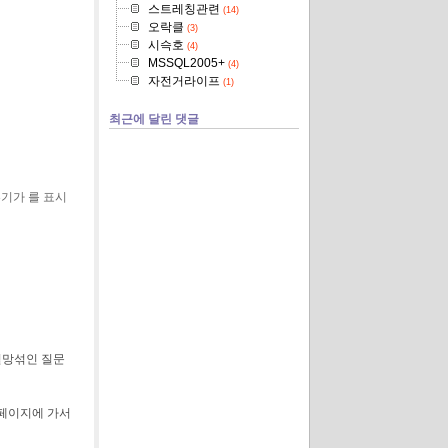
스트레칭관련
(14)
오락클
(3)
시슥호
(4)
MSSQL2005+
(4)
자전거라이프
(1)
최근에 달린 댓글
기가 를 표시
절망섞인 질문
홈페이지에 가서