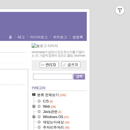
홈
태그
미디어로그
위치로그
방명록
shunmania가 살면서 온갖 헛소리를 지껄이
는 곳. 가끔씩 컴퓨터 정보도 올림.
shunman
카테고리
분류 전체보기
(230)
C/S
(0)
Web
(28)
Java관련
(2)
Windows OS
(57)
재밌는이세상
(10)
주저리주저리
(56)