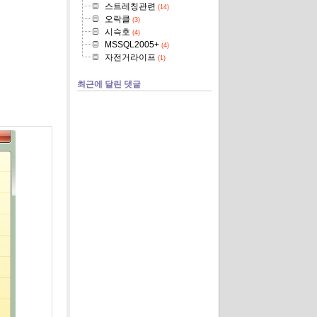
스트레칭관련
(14)
오락클
(3)
시슥호
(4)
MSSQL2005+
(4)
자전거라이프
(1)
최근에 달린 댓글