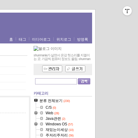
홈
태그
미디어로그
위치로그
방명록
shunmania가 살면서 온갖 헛소리를 지껄이
는 곳. 가끔씩 컴퓨터 정보도 올림.
shunman
카테고리
분류 전체보기
(230)
C/S
(0)
Web
(28)
Java관련
(2)
Windows OS
(57)
재밌는이세상
(10)
주저리주저리
(56)