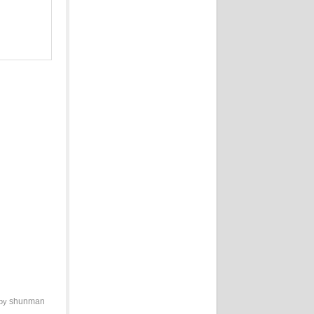
shunman
 by