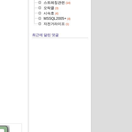
스트레칭관련
(14)
오락클
(3)
시슥호
(4)
MSSQL2005+
(4)
자전거라이프
(1)
최근에 달린 댓글