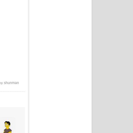
shunman
 by