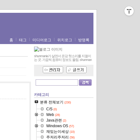
홈
태그
미디어로그
위치로그
방명록
shunmania가 살면서 온갖 헛소리를 지껄이
는 곳. 가끔씩 컴퓨터 정보도 올림.
shunman
카테고리
분류 전체보기
(230)
C/S
(0)
Web
(28)
Java관련
(2)
Windows OS
(57)
재밌는이세상
(10)
주저리주저리
(56)