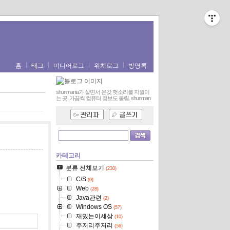
홈
태그
미디어로그
위치로그
방명록
shunmania가 살면서 온갖 헛소리를 지껄이
는 곳. 가끔씩 컴퓨터 정보도 올림.
shunman
카테고리
분류 전체보기
(230)
C/S
(0)
Web
(28)
Java관련
(2)
Windows OS
(57)
재밌는이세상
(10)
주저리주저리
(56)