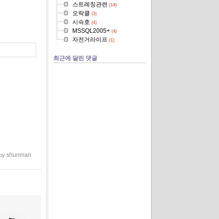
스트레칭관련
(14)
오락클
(3)
시슥호
(4)
MSSQL2005+
(4)
자전거라이프
(1)
최근에 달린 댓글
shunman
 by