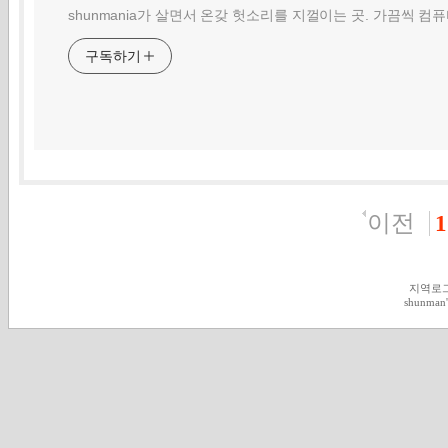
shunmania가 살면서 온갖 헛소리를 지껄이는 곳. 가끔씩 컴
구독하기
이전
1
지역로
shunman